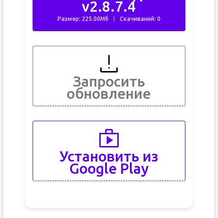
v2.8.7.4
Размер: 225.00Мб
Скачиваний: 0
Запросить
обновление
Установить из
Google Play