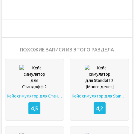
ПОХОЖИЕ ЗАПИСИ ИЗ ЭТОГО РАЗДЕЛА
Кейс симулятор для Стандофф 2
Кейс симулятор для Standoff 2 [Много денег]
4,5
4,2