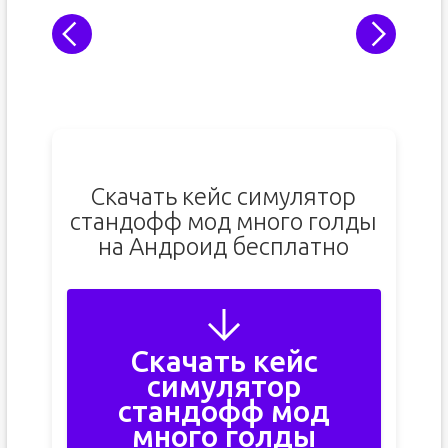
Скачать кейс симулятор
стандофф мод много голды
на Андроид бесплатно
Скачать кейс
симулятор
стандофф мод
много голды