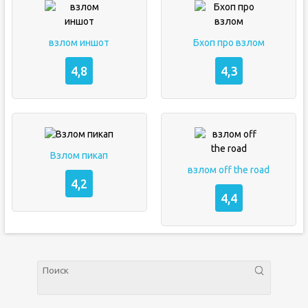
взлом иншот
Бхоп про взлом
4,8
4,3
Взлом пикап
взлом off the road
4,2
4,4