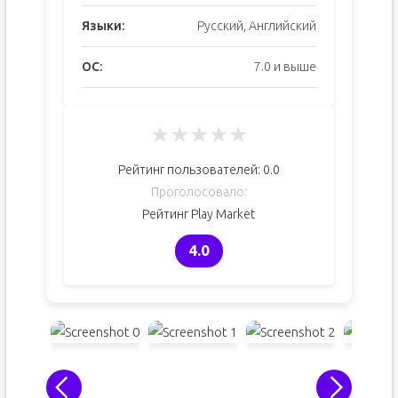
Языки:
Русский, Английский
ОС:
7.0 и выше
★
★
★
★
★
Рейтинг пользователей:
0.0
Проголосовало:
Рейтинг Play Market
4.0