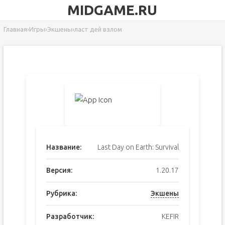
MIDGAME.RU
Главная
›
Игры
›
Экшены
›
ласт дей взлом
Название:
Last Day on Earth: Survival
Версия:
1.20.17
Рубрика:
Экшены
Разработчик:
KEFIR