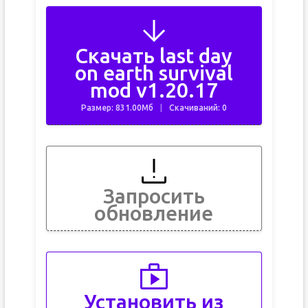
Скачать last day
on earth survival
mod v1.20.17
Размер: 831.00Мб
Скачиваний: 0
Запросить
обновление
Установить из