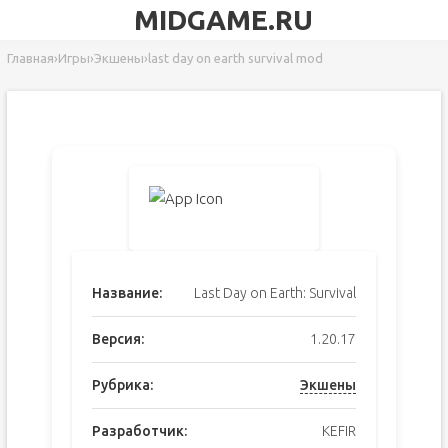
MIDGAME.RU
Главная
›
Игры
›
Экшены
›
last day on earth survival mod
Название:
Last Day on Earth: Survival
Версия:
1.20.17
Рубрика:
Экшены
Разработчик:
KEFIR