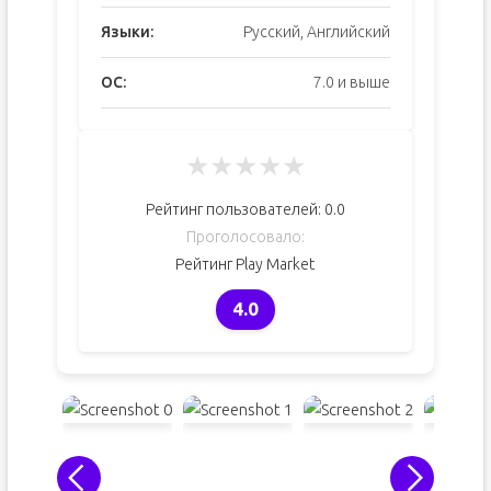
Языки:
Русский, Английский
ОС:
7.0 и выше
★
★
★
★
★
Рейтинг пользователей:
0.0
Проголосовало:
Рейтинг Play Market
4.0