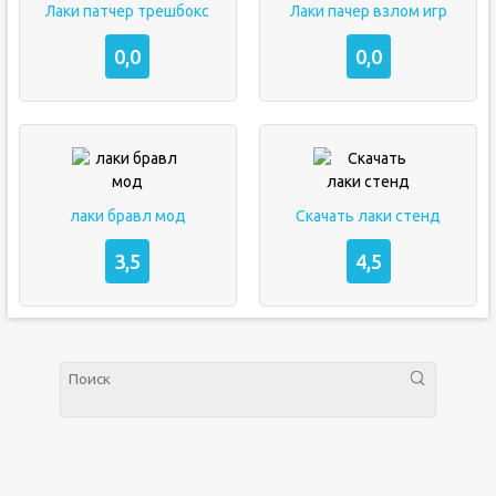
Лаки патчер трешбокс
Лаки пачер взлом игр
0,0
0,0
лаки бравл мод
Скачать лаки стенд
3,5
4,5