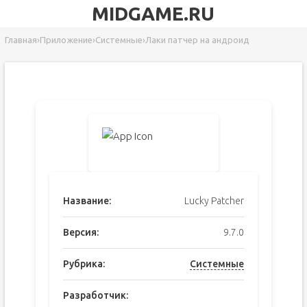
MIDGAME.RU
Главная
›
Приложение
›
Системные
›
Лаки патчер на андроид
Название:
Lucky Patcher
Версия:
9.7.0
Рубрика:
Системные
Разработчик: