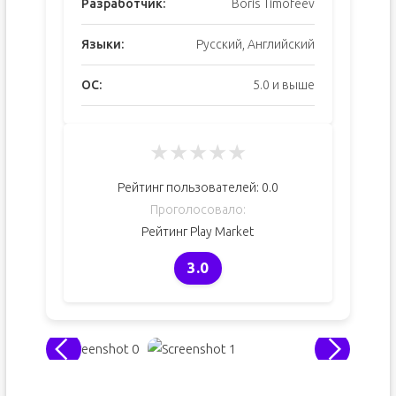
Разработчик:
Boris Timofeev
Языки:
Русский, Английский
ОС:
5.0 и выше
★
★
★
★
★
Рейтинг пользователей:
0.0
Проголосовало:
Рейтинг Play Market
3.0