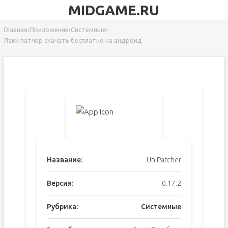
MIDGAME.RU
Главная
›
Приложение
›
Системные
›
Лаки патчер скачать бесплатно на андроид
Название:
UniPatcher
Версия:
0.17.2
Рубрика:
Системные