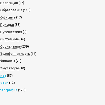
Навигация
(47)
Образование
(113)
Офисные
(17)
Покупки
(35)
Путешествия
(9)
Системные
(46)
Социальные
(239)
Телефонная часть
(16)
Финансы
(75)
Эмуляторы
(10)
вязь
(87)
татьи
(12)
отография
(120)