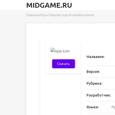
MIDGAME.RU
Главная
›
Игры
›
Симуляторы
›
Кофейня взлом
Название:
Скачать
Версия:
Рубрика:
Разработчик:
Языки:
Р