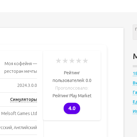
★
★
★
★
★
Моя кофейня —
ресторан мечты
Рейтинг
1
пользователей:
0.0
В
2024.3.0.0
Проголосовало:
Г
Рейтинг Play Market
Симуляторы
Е
4.0
И
Melsoft Games Ltd
усский, Английский