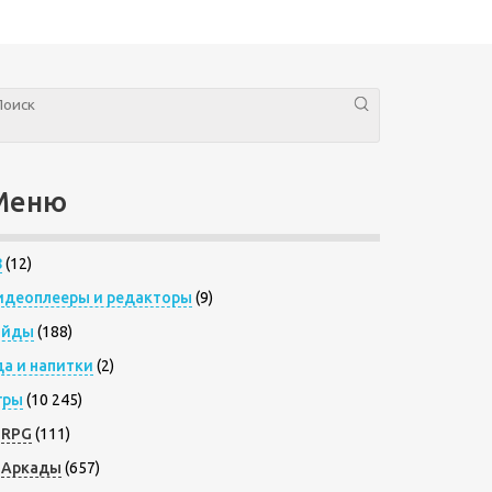
Меню
8
(12)
идеоплееры и редакторы
(9)
айды
(188)
да и напитки
(2)
гры
(10 245)
RPG
(111)
Аркады
(657)