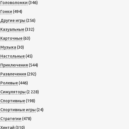
Головоломки
(346)
Гонки
(494)
Другие игры
(256)
Казуальные
(332)
Карточные
(63)
Музыка
(30)
Настольные
(45)
Приключения
(544)
Развлечения
(292)
Ролевые
(446)
Симуляторы
(2 228)
Спортивные
(198)
Спортивные игры
(24)
Стратегии
(478)
Хентай
(310)