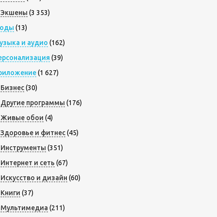
Экшены
(3 353)
оды
(13)
узыка и аудио
(162)
ерсонализация
(39)
риложение
(1 627)
Бизнес
(30)
Другие программы
(176)
Живые обои
(4)
Здоровье и фитнес
(45)
Инструменты
(351)
Интернет и сеть
(67)
Искусство и дизайн
(60)
Книги
(37)
Мультимедиа
(211)