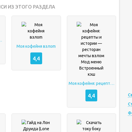
СИ ИЗ ЭТОГО РАЗДЕЛА
моя кофейня
Моя кофейня взлоm
4,4
Моя кофейня: рецепты и истории — ресторан мечты взлом Мод меню Встроенный кэш
4,4
С
С
Ф