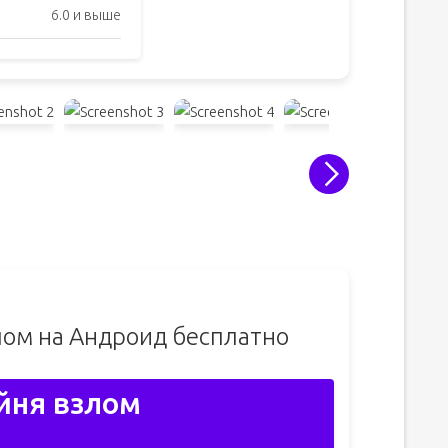
6.0 и выше
лом на Андроид бесплатно
йня взлом