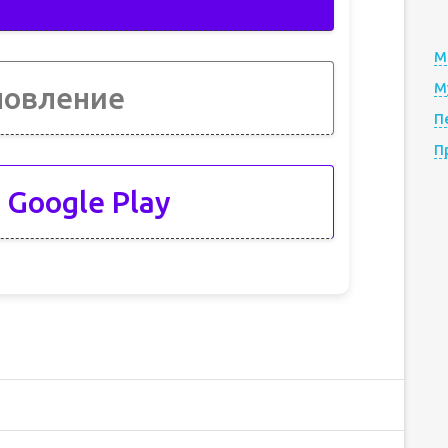
М
М
новление
П
П
 Google Play