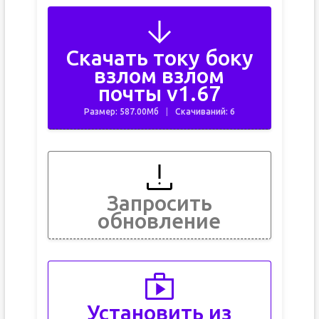
Скачать току боку
взлом взлом
почты v1.67
Размер: 587.00Мб
Скачиваний: 6
Запросить
обновление
Установить из