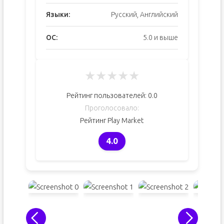
Языки:
Русский, Английский
ОС:
5.0 и выше
★
★
★
★
★
Рейтинг пользователей:
0.0
Проголосовало:
Рейтинг Play Market
4.0