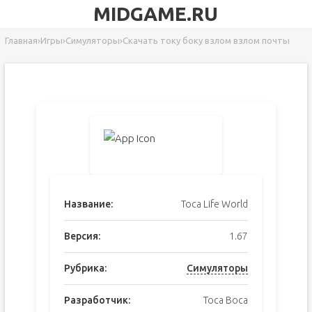
MIDGAME.RU
Главная
›
Игры
›
Симуляторы
›
Скачать току боку взлом взлом почты
Название:
Toca Life World
Версия:
1.67
Рубрика:
Симуляторы
Разработчик:
Toca Boca