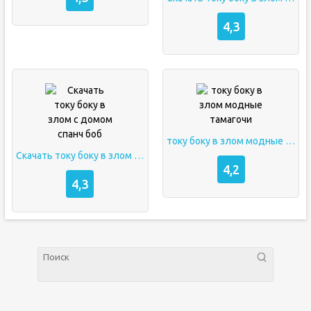
4,3
току боку в злом модные тамагочи
Скачать току боку в злом с домом спанч боб
4,2
4,3