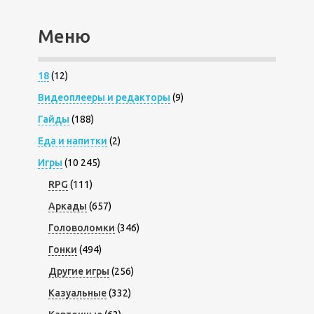
Меню
18
(12)
Видеоплееры и редакторы
(9)
Гайды
(188)
Еда и напитки
(2)
Игры
(10 245)
RPG
(111)
Аркады
(657)
Головоломки
(346)
Гонки
(494)
Другие игры
(256)
Казуальные
(332)