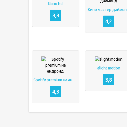
Кино hd
Кино мастер даймо
3,3
4,2
alight motion
3,8
Spotify premium на андроид
4,3