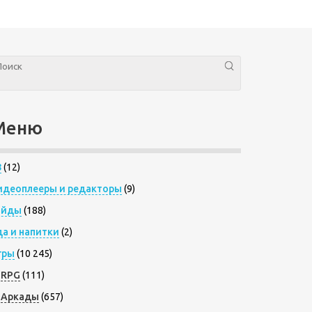
Меню
8
(12)
идеоплееры и редакторы
(9)
айды
(188)
да и напитки
(2)
гры
(10 245)
RPG
(111)
Аркады
(657)