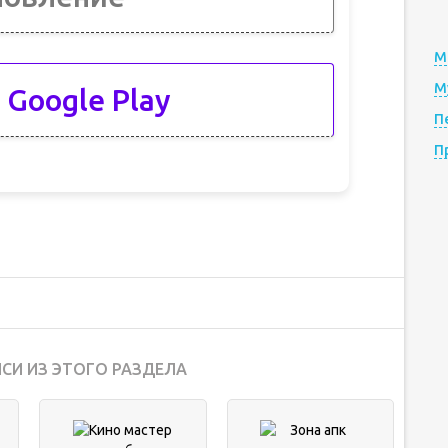
М
М
 Google Play
П
П
СИ ИЗ ЭТОГО РАЗДЕЛА