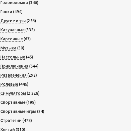
Головоломки
(346)
Гонки
(494)
Другие игры
(256)
Казуальные
(332)
Карточные
(63)
Музыка
(30)
Настольные
(45)
Приключения
(544)
Развлечения
(292)
Ролевые
(446)
Симуляторы
(2 228)
Спортивные
(198)
Спортивные игры
(24)
Стратегии
(478)
Хентай
(310)