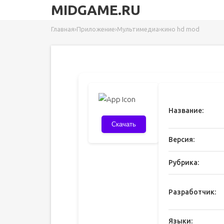
MIDGAME.RU
Главная
›
Приложение
›
Мультимедиа
›
кино hd mod
Название:
Скачать
Версия:
Рубрика:
Разработчик:
Языки: