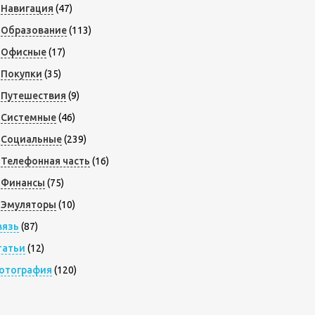
Навигация
(47)
Образование
(113)
Офисные
(17)
Покупки
(35)
Путешествия
(9)
Системные
(46)
Социальные
(239)
Телефонная часть
(16)
Финансы
(75)
Эмуляторы
(10)
вязь
(87)
татьи
(12)
отография
(120)