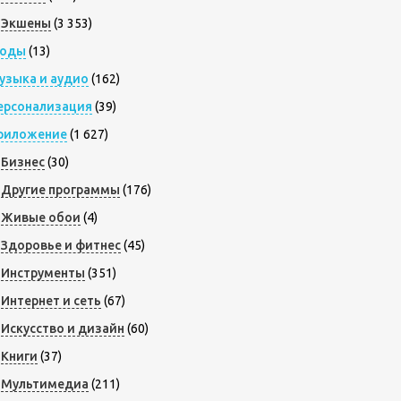
Экшены
(3 353)
оды
(13)
узыка и аудио
(162)
ерсонализация
(39)
риложение
(1 627)
Бизнес
(30)
Другие программы
(176)
Живые обои
(4)
Здоровье и фитнес
(45)
Инструменты
(351)
Интернет и сеть
(67)
Искусство и дизайн
(60)
Книги
(37)
Мультимедиа
(211)