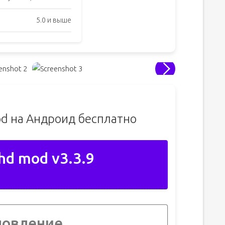
5.0 и выше
od на Андроид бесплатно
hd mod v3.3.9
новление