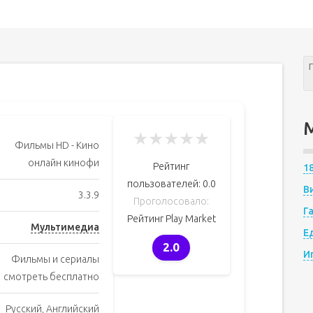
★
★
★
★
★
Фильмы HD - Кино
онлайн кинофи
Рейтинг
1
пользователей:
0.0
В
3.3.9
Проголосовало:
Г
Рейтинг Play Market
Мультимедиа
Е
2.0
И
Фильмы и сериалы
смотреть бесплатно
Русский, Английский