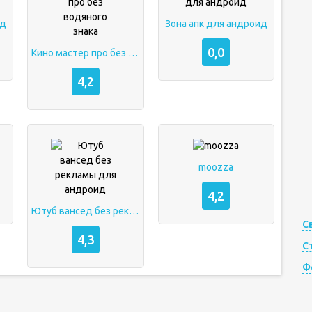
нд
Зона апк для андроид
0,0
Кино мастер про без водяного знака
4,2
moozza
4,2
Ютуб вансед без рекламы для андроид
С
4,3
С
Ф