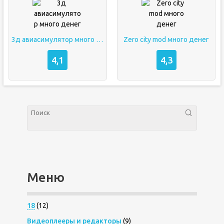
3д авиасимулятор много денег
Zero city mod много денег
4,1
4,3
Меню
18
(12)
Видеоплееры и редакторы
(9)