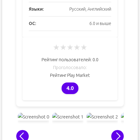
Языки:
Русский, Английский
ОС:
6.0 и выше
★
★
★
★
★
Рейтинг пользователей:
0.0
Проголосовало:
Рейтинг Play Market
4.0