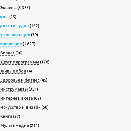
Экшены
(3 353)
оды
(13)
узыка и аудио
(162)
ерсонализация
(39)
риложение
(1 627)
Бизнес
(30)
Другие программы
(176)
Живые обои
(4)
Здоровье и фитнес
(45)
Инструменты
(351)
Интернет и сеть
(67)
Искусство и дизайн
(60)
Книги
(37)
Мультимедиа
(211)