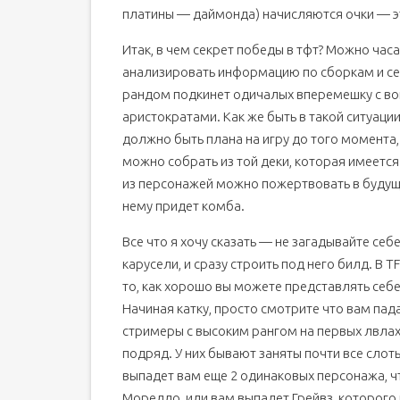
платины — даймонда) начисляются очки — э
Итак, в чем секрет победы в тфт? Можно час
анализировать информацию по сборкам и сет
рандом подкинет одичалых вперемешку с вой
аристократами. Как же быть в такой ситуации,
должно быть плана на игру до того момента,
можно собрать из той деки, которая имеется
из персонажей можно пожертвовать в будущем
нему придет комба.
Все что я хочу сказать — не загадывайте себ
карусели, и сразу строить под него билд. В 
то, как хорошо вы можете представлять себе 
Начиная катку, просто смотрите что вам пад
стримеры с высоким рангом на первых лвлах,
подряд. У них бывают заняты почти все слот
выпадет вам еще 2 одинаковых персонажа, чт
Морелло, или вам выпадет Грейвз, которого н