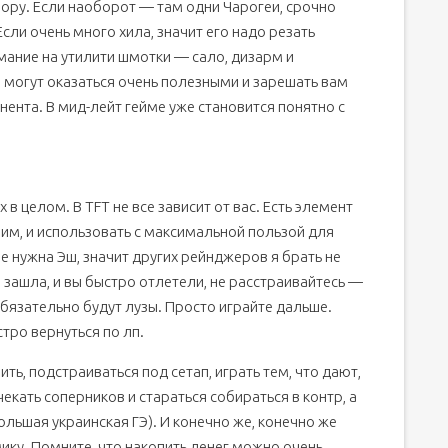
мору. Если наоборот — там одни Чарогеи, срочно
сли очень много хила, значит его надо резать
ание на утилити шмотки — сало, дизарм и
могут оказаться очень полезными и зарешать вам
нента. В мид-лейт гейме уже становится понятно с
в целом. В TFT не все зависит от вас. Есть элемент
ним, и использовать с максимальной пользой для
мне нужна Эш, значит других рейнджеров я брать не
не зашла, и вы быстро отлетели, не расстраивайтесь —
обязательно будут лузы. Просто играйте дальше.
тро вернуться по лп.
ить, подстраиваться под сетап, играть тем, что дают,
екать соперников и стараться собираться в контр, а
ольшая украинская ГЭ). И конечно же, конечно же
ику. Помните, что накопить денег можно очень