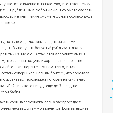
ь лучше всего именно в начале. Уходите в экономику
дет 50+ рублей. Вы в любой момент сможете сделать
 доску или в лейт гейме сможете ролить сколько душе
ли еще кого.
ны, но вы всегда должны следить за своими
ет, чтобы получать бонусный рубль за вклад. К
атить 7 из них, а с 30 стакнется дополнительно 3
том, что если вы получили хорошее начало — не
ывайте какие персы могут вам пригодиться.
 сетапы соперников. Если вы боитесь, что просидев
низкоуровневых персонажей, которые на хай лвлах
С
кать Вейн или кого-нибудь еще до 3 звезд, не
С
 свои бабки.
Ф
акать урон на персонажа, если у вас проседает
оянно чекать шо там у оппонентов. Если вы видите