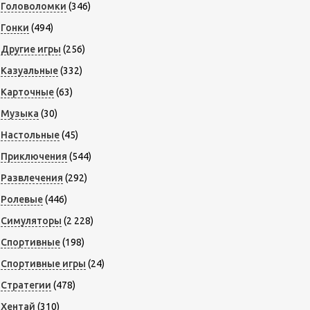
Головоломки
(346)
Гонки
(494)
Другие игры
(256)
Казуальные
(332)
Карточные
(63)
Музыка
(30)
Настольные
(45)
Приключения
(544)
Развлечения
(292)
Ролевые
(446)
Симуляторы
(2 228)
Спортивные
(198)
Спортивные игры
(24)
Стратегии
(478)
Хентай
(310)