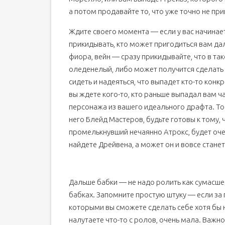
а потом продавайте то, что уже точно не при
Ждите своего момента — если у вас начинает
прикидывать, кто может пригодиться вам дал
фиора, вейн — сразу прикидывайте, что в так
оледенелый, либо может получится сделать 
сидеть и надеяться, что выпадет кто-то конкр
вы ждете кого-то, кто раньше выпадал вам ча
персонажа из вашего идеального драфта. То 
него Блейд Мастеров, будьте готовы к тому, ч
промелькнувший нечаянно Атрокс, будет очен
найдете Дрейвена, а может он и вовсе стане
Дальше бабки — не надо ролить как сумасшед
бабках. Запомните простую штуку — если за
которыми вы сможете сделать себе хотя бы 
налутаете что-то с ролов, очень мала. Важн