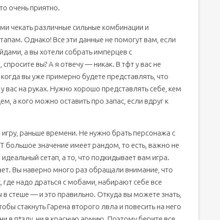
то очень приятно.
ами чекать различные сильные комбинации и
апам. Однако! Все эти данные не помогут вам, если
дами, а вы хотели собрать имперцев с
 спросите вы? А я отвечу — никак. В тфт у вас не
 когда вы уже примерно будете представлять, что
 у вас на руках. Нужно хорошо представлять себе, кем
, а кого можно оставить про запас, если вдруг к
е игру, раньше времени. Не нужно брать персонажа с
TFT большое значение имеет рандом, то есть, важно не
идеальный сетап, а то, что подкидывает вам игра.
ает. Вы наверно много раз обращали внимание, что
 где надо драться с мобами, набирают себе все
ы в стеше — и это правильно. Откуда вы можете знать,
обы стакнуть Гарена второго лвла и повесить на него
и в п*зду, ни в красную армию. Поэтому берите все,