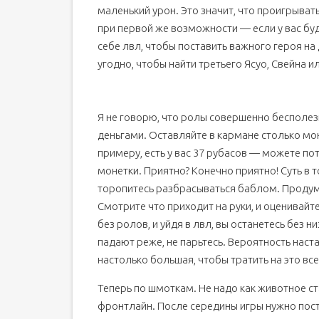
маленький урон. Это значит, что проигрыват
при первой же возможности — если у вас бу
себе лвл, чтобы поставить важного героя на
угодно, чтобы найти третьего Ясуо, Свейна и
Я не говорю, что ролы совершенно бесполез
деньгами. Оставляйте в кармане столько мон
примеру, есть у вас 37 рубасов — можете потр
монетки. Приятно? Конечно приятно! Суть в 
торопитесь разбрасываться баблом. Продум
Смотрите что приходит на руки, и оценивайте
без ролов, и уйдя в лвл, вы останетесь без 
падают реже, не парьтесь. Вероятность наста
настолько большая, чтобы тратить на это все
Теперь по шмоткам. Не надо как животное ст
фронтлайн. После середины игры нужно пост