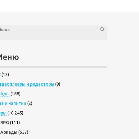
Меню
8
(12)
идеоплееры и редакторы
(9)
айды
(188)
да и напитки
(2)
гры
(10 245)
RPG
(111)
Аркады
(657)