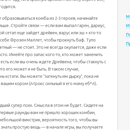
годится.
М
 образовываться комба из 2-3 героев, начинайте
ьше. Стройте связи — если вам выпал гарен, дариус,
М
ой сетап еще зайдет дрейвен, варус или эш + кто-то
П
себе Фрозен Маллет, чтобы прокнуть баф. Тупо
П
етный — не стоит. Это не всегда окупается, даже если
сто. Имейте про запас кого-то, кто может заменить
есть если вы очень ждете Дрейвена, чтобы стакнуть с
то его может и не быть. В таком случае,
ь кстати. Вы можете “заткнуть им дырку”, пока не
т вашим кором (Атрокс сильный я его маму еб*л).
ший супер псих. Смысла в этом не будет. Сидите на
 первые раунды вам не пришло хороших комбин,
небольшой винстрик, вероятность того, чтобы вы
о знать простую вещь — в начале игры, вы получаете