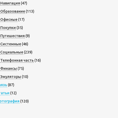
Навигация
(47)
Образование
(113)
Офисные
(17)
Покупки
(35)
Путешествия
(9)
Системные
(46)
Социальные
(239)
Телефонная часть
(16)
Финансы
(75)
Эмуляторы
(10)
вязь
(87)
татьи
(12)
отография
(120)