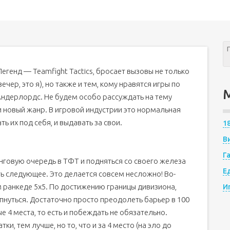
генд — Teamfight Tactics, бросает вызовы не только
ечер, это я), но также и тем, кому нравятся игры по
 Андерлордс. Не будем особо рассуждать на тему
и новый жанр. В игровой индустрии это нормальная
ь их под себя, и выдавать за свои.
1
В
Г
ранговую очередь в ТФТ и подняться со своего железа
Е
ять следующее. Это делается совсем несложно! Во-
ом ранкеде 5х5. По достижению границы дивизиона,
И
 апнуться. Достаточно просто преодолеть барьер в 100
ые 4 места, то есть и побеждать не обязательно.
ки, тем лучше, но то, что и за 4 место (на эло до