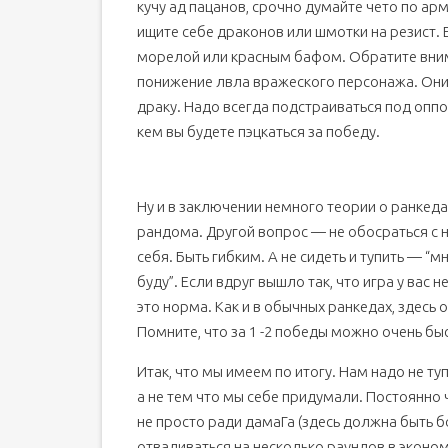
кучу ад пацанов, срочно думайте чето по ар
ищите себе драконов или шмотки на резист. Е
морелой или красным бафом. Обратите вним
понижение лвла вражеского персонажа. Они 
драку. Надо всегда подстраиваться под оппо
кем вы будете пэцкаться за победу.
Ну и в заключении немного теории о ранкедах 
рандома. Другой вопрос — не обосраться с 
себя. Быть гибким. А не сидеть и тупить — “
буду”. Если вдруг вышло так, что игра у вас 
это норма. Как и в обычных ранкедах, здесь 
Помните, что за 1 -2 победы можно очень быс
Итак, что мы имеем по итогу. Нам надо не туп
а не тем что мы себе придумали. Постоянно ч
не просто ради дамаГа (здесь должна быть б
отваливаться на несколько раундов в эконом