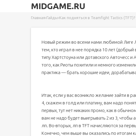
MIDGAME.RU
Главная
›
Гайды
›
Как подняться в Teamfight Tactics (TFT)?
Новый режим во всеми нами любимой Лиге Ле
тем, кто играл в нее порядка 10 лет (добрый в
типу Хартстоуна или дотавского Авточесс и
того, как Риоты похитили и немного изменил
практика — брать хорошие идеи, дорабатыват
Итак, если у вас возникло желание зайти в 
4, скажем в голд или платину, вам надо пон
первых, тут нет никаких промо, как в обычн
вам не надо будет выигрывать 2 из 3, чтобы
лп. Во-вторых, лп в TFT начисляются за перв
Конечно, чем выше вы оказались по итогам кат