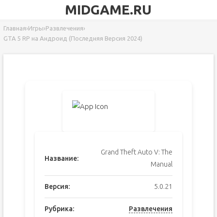
MIDGAME.RU
Главная
›
Игры
›
Развлечения
›
GTA 5 RP на Андроид (Последняя Версия 2024)
Grand Theft Auto V: The
Название:
Manual
Версия:
5.0.21
Рубрика:
Развлечения