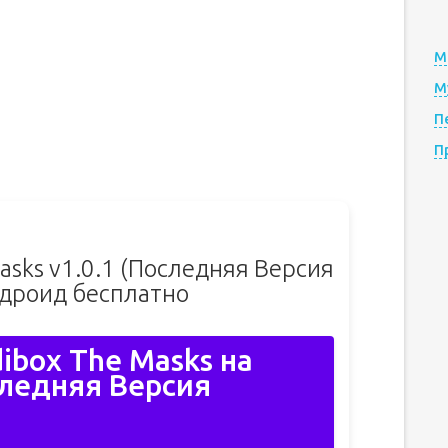
М
М
П
П
Masks v1.0.1 (Последняя Версия
ндроид бесплатно
dibox The Masks на
ледняя Версия