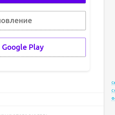
новление
 Google Play
С
С
Ф