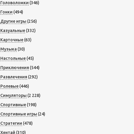
Головоломки
(346)
Гонки
(494)
Другие игры
(256)
Казуальные
(332)
Карточные
(63)
Музыка
(30)
Настольные
(45)
Приключения
(544)
Развлечения
(292)
Ролевые
(446)
Симуляторы
(2 228)
Спортивные
(198)
Спортивные игры
(24)
Стратегии
(478)
Хентай
(310)