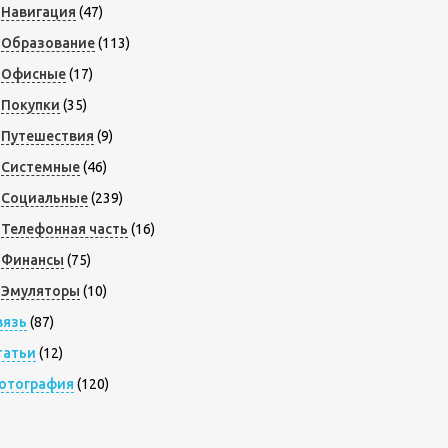
Навигация
(47)
Образование
(113)
Офисные
(17)
Покупки
(35)
Путешествия
(9)
Системные
(46)
Социальные
(239)
Телефонная часть
(16)
Финансы
(75)
Эмуляторы
(10)
вязь
(87)
татьи
(12)
отография
(120)