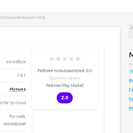
 (Последняя Версия 2024)
★
★
★
★
★
Incredibox
Рейтинг пользователей:
0.0
1
1.0.1
Проголосовало:
В
Рейтинг Play Market
Музыка
Г
2.0
Е
o Far So Good
И
Русский,
Английский