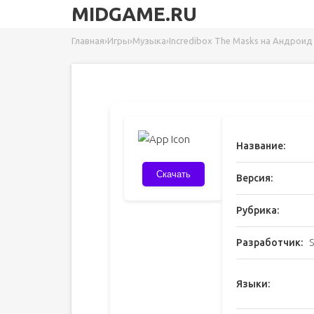
MIDGAME.RU
Главная
›
Игры
›
Музыка
›
Incredibox The Masks на Андроид
Название:
Скачать
Версия:
Рубрика:
Разработчик:
S
Языки: