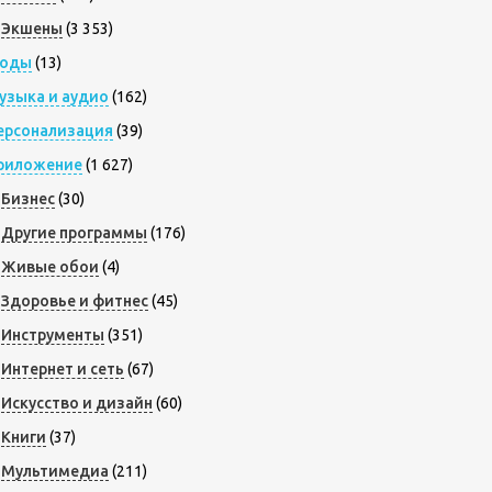
Экшены
(3 353)
оды
(13)
узыка и аудио
(162)
ерсонализация
(39)
риложение
(1 627)
Бизнес
(30)
Другие программы
(176)
Живые обои
(4)
Здоровье и фитнес
(45)
Инструменты
(351)
Интернет и сеть
(67)
Искусство и дизайн
(60)
Книги
(37)
Мультимедиа
(211)