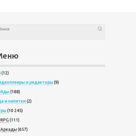
Меню
8
(12)
идеоплееры и редакторы
(9)
айды
(188)
да и напитки
(2)
гры
(10 245)
RPG
(111)
Аркады
(657)