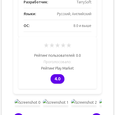
Разработчик:
TarrySoft
Языки:
Русский, Английский
ОС:
8.0 и выше
★
★
★
★
★
Рейтинг пользователей:
0.0
Проголосовало:
Рейтинг Play Market
4.0