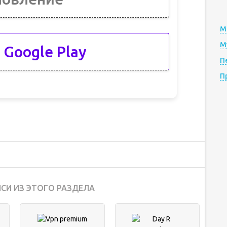
М
М
 Google Play
П
П
СИ ИЗ ЭТОГО РАЗДЕЛА