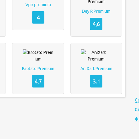
Vpn premium
Day R Premium
4
4,6
Brotato:Premium
AniXart Premium
4,7
3.1
С
С
Ф