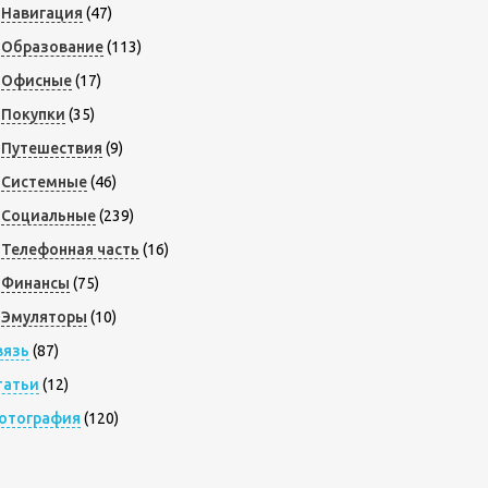
Навигация
(47)
Образование
(113)
Офисные
(17)
Покупки
(35)
Путешествия
(9)
Системные
(46)
Социальные
(239)
Телефонная часть
(16)
Финансы
(75)
Эмуляторы
(10)
вязь
(87)
татьи
(12)
отография
(120)