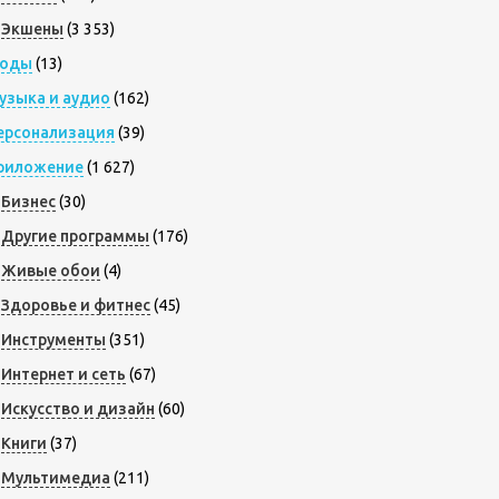
Экшены
(3 353)
оды
(13)
узыка и аудио
(162)
ерсонализация
(39)
риложение
(1 627)
Бизнес
(30)
Другие программы
(176)
Живые обои
(4)
Здоровье и фитнес
(45)
Инструменты
(351)
Интернет и сеть
(67)
Искусство и дизайн
(60)
Книги
(37)
Мультимедиа
(211)