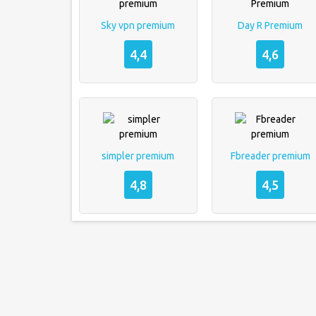
Sky vpn premium
Day R Premium
4,4
4,6
simpler premium
Fbreader premium
4,8
4,5