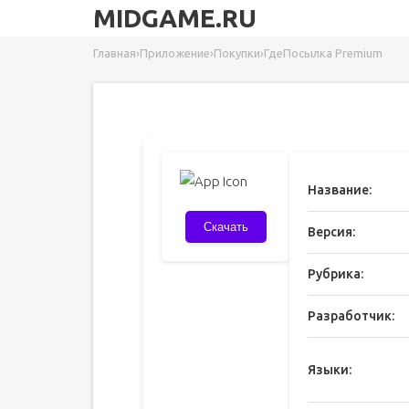
MIDGAME.RU
Главная
›
Приложение
›
Покупки
›
ГдеПосылка Premium
Название:
Скачать
Версия:
Рубрика:
Разработчик:
Языки: