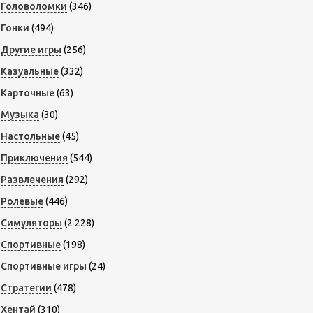
Головоломки
(346)
Гонки
(494)
Другие игры
(256)
Казуальные
(332)
Карточные
(63)
Музыка
(30)
Настольные
(45)
Приключения
(544)
Развлечения
(292)
Ролевые
(446)
Симуляторы
(2 228)
Спортивные
(198)
Спортивные игры
(24)
Стратегии
(478)
Хентай
(310)