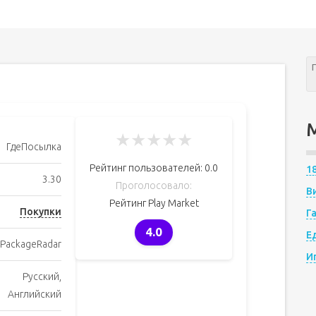
★
★
★
★
★
ГдеПосылка
Рейтинг пользователей:
0.0
1
3.30
Проголосовало:
В
Рейтинг Play Market
Покупки
Г
4.0
Е
PackageRadar
И
Русский,
Английский