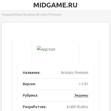
MIDGAME.RU
Главная
›
Игры
›
Экшены
›
Brotato:Premium
Название:
Brotato: Premium
Версия:
1.3.81
Рубрика:
Экшены
Разработчик:
Erabit Studios