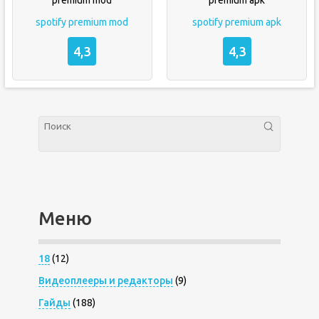
spotify premium mod
spotify premium apk
4,3
4,3
Меню
18
(12)
Видеоплееры и редакторы
(9)
Гайды
(188)