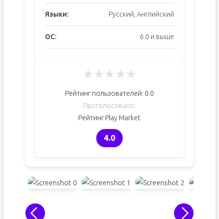
Языки:
Русский, Английский
ОС:
6.0 и выше
★
★
★
★
★
Рейтинг пользователей:
0.0
Проголосовало:
Рейтинг Play Market
4.0