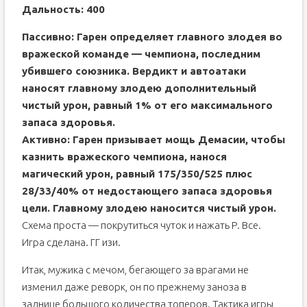
Дальность: 400
Пассивно: Гарен определяет главного злодея во
вражеской команде — чемпиона, последним
убившего союзника. Вердикт и автоатаки
наносят главному злодею дополнительный
чистый урон, равный 1% от его максимального
запаса здоровья.
Активно: Гарен призывает мощь Демасии, чтобы
казнить вражеского чемпиона, нанося
магический урон, равный 175/350/525 плюс
28/33/40% от недостающего запаса здоровья
цели. Главному злодею наносится чистый урон.
Схема проста — покрутиться чуток и нажать Р. Все.
Игра сделана. ГГ изи.
Итак, мужика с мечом, бегающего за врагами не
изменил даже реворк, он по прежнему заноза в
заднице большого количества топеров. Тактика игры