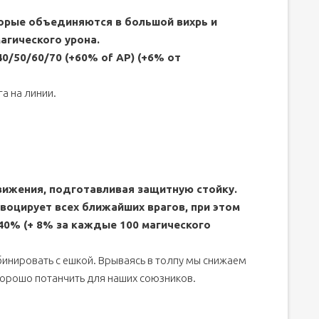
торые объединяются в большой вихрь и
магического урона.
40/50/60/70 (+60% of AP) (+6% от
а на линии.
вижения, подготавливая защитную стойку.
воцирует всех ближайших врагов, при этом
40% (+ 8% за каждые 100 магического
инировать с ешкой. Врываясь в толпу мы снижаем
орошо потанчить для наших союзников.