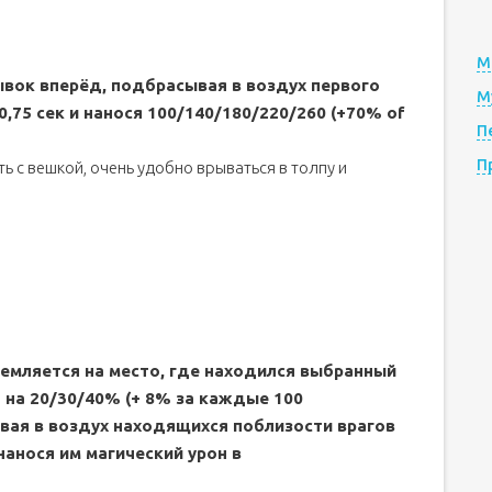
М
ывок вперёд, подбрасывая в воздух первого
М
0,75 сек и нанося 100/140/180/220/260 (+70% of
П
П
ь с вешкой, очень удобно врываться в толпу и
емляется на место, где находился выбранный
 на 20/30/40% (+ 8% за каждые 100
вая в воздух находящихся поблизости врагов
и нанося им магический урон в