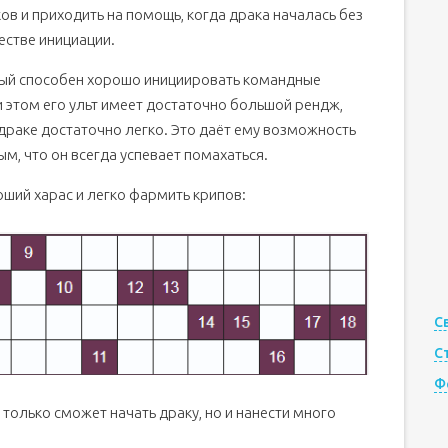
ов и приходить на помощь, когда драка началась без
естве инициации.
орый способен хорошо инициировать командные
и этом его ульт имеет достаточно большой рендж,
драке достаточно легко. Это даёт ему возможность
ым, что он всегда успевает помахаться.
оший харас и легко фармить крипов:
С
С
Ф
 только сможет начать драку, но и нанести много