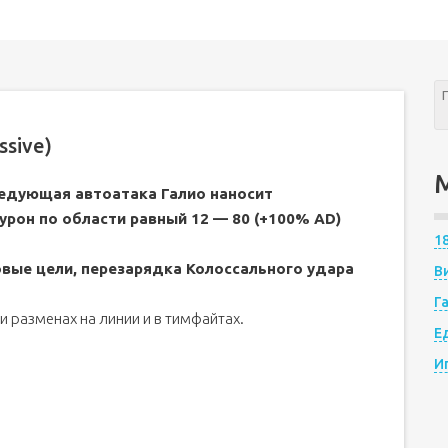
sive)
едующая автоатака Галио наносит
рон по области равный 12 — 80 (+100% AD)
1
вые цели, перезарядка Колоссального удара
В
Г
 разменах на линии и в тимфайтах.
Е
И