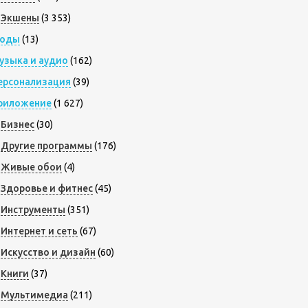
Экшены
(3 353)
оды
(13)
узыка и аудио
(162)
ерсонализация
(39)
риложение
(1 627)
Бизнес
(30)
Другие программы
(176)
Живые обои
(4)
Здоровье и фитнес
(45)
Инструменты
(351)
Интернет и сеть
(67)
Искусство и дизайн
(60)
Книги
(37)
Мультимедиа
(211)