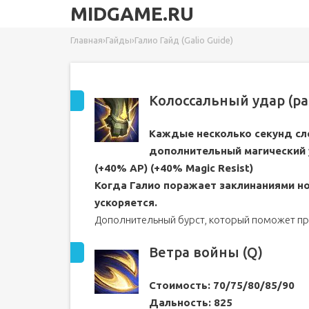
MIDGAME.RU
Главная
›
Гайды
›
Галио Гайд (Galio Guide)
Колоссальный удар (pas
Каждые несколько секунд сл
дополнительный магический у
(+40% AP) (+40% Magic Resist)
Когда Галио поражает заклинаниями но
ускоряется.
Дополнительный бурст, который поможет при
Ветра войны (Q)
Стоимость: 70/75/80/85/90
Дальность: 825