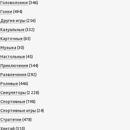
Головоломки
(346)
Гонки
(494)
Другие игры
(256)
Казуальные
(332)
Карточные
(63)
Музыка
(30)
Настольные
(45)
Приключения
(544)
Развлечения
(292)
Ролевые
(446)
Симуляторы
(2 228)
Спортивные
(198)
Спортивные игры
(24)
Стратегии
(478)
Хентай
(310)