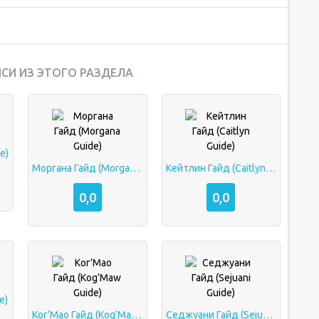
СИ ИЗ ЭТОГО РАЗДЕЛА
e)
Моргана Гайд (Morgana Guide)
Кейтлин Гайд (Caitlyn Guide)
0,0
0,0
e)
Ког’Мао Гайд (Kog’Maw Guide)
Седжуани Гайд (Sejuani Guide)