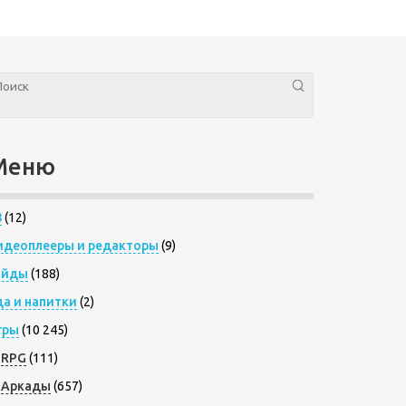
Меню
8
(12)
идеоплееры и редакторы
(9)
айды
(188)
да и напитки
(2)
гры
(10 245)
RPG
(111)
Аркады
(657)