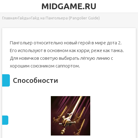
MIDGAME.RU
Главная
›
Гайды
›
Гайд на Пангольера (Pangolier Guide)
Пангольер относительно новый герой в мире дота 2.
Его используют в основном как кэрри, реже как танка.
Для новичков советую выбирать лёгкую линию с
хорошим союзником саппортом.
Способности