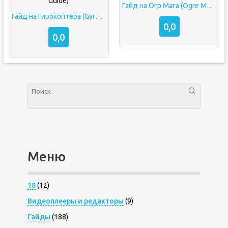
Гайд на Огр Мага (Ogre Mage Guide)
Гайд на Гирокоптера (Gyrocopter Guide)
0,0
0,0
Меню
18
(12)
Видеоплееры и редакторы
(9)
Гайды
(188)