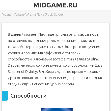
MIDGAME.RU
Главная
›
Гайды
›
Гайд на Пака (Puck Guide)
В данный момент Пак чаще используется как саппорт,
но отлично выполняет роль кора, занимая мид или
хардлайн. Герою нужен опыт для быстрого получения
уровня и повышения эффективности своих
способностей. Ключевым артефактом является Blink
Dagger, неплохо комбинируется со способностями Eul’s
Scepter of Divinity. В любом случае во время массовых
драк основная роль это инициация, на ранних и средних
стадиях еще и нанесение урона врагам.
Способности