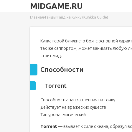
MIDGAME.RU
Главная
›
Гайды
›
Гайд на Кунку (Kunkka Guide)
Кунка герой ближнего боя, с основной харак
так же саппортом, может занимать любую лин
стоит мид.
Способности
Torrent
Способность: направленная на точку
Действует на вражеских существ
Тип урона: магический
Torrent
— взывает к силе океана, образуя в