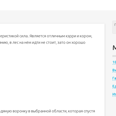
теристикой сила. Является отличным кэрри и кором,
ию, в лес на нём идти не стоит, зато он хорошо
1
В
Г
Е
И
одяную воронку в выбранной области, которая спустя