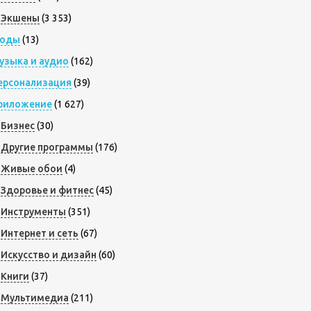
Экшены
(3 353)
оды
(13)
узыка и аудио
(162)
ерсонализация
(39)
риложение
(1 627)
Бизнес
(30)
Другие программы
(176)
Живые обои
(4)
Здоровье и фитнес
(45)
Инструменты
(351)
Интернет и сеть
(67)
Искусство и дизайн
(60)
Книги
(37)
Мультимедиа
(211)