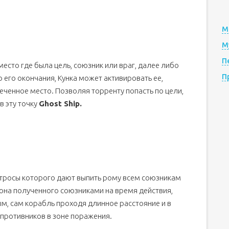
М
М
П
есто где была цель, союзник или враг, далее либо
П
 его окончания, Кунка может активировать ее,
меченное место. Позволяя торренту попасть по цели,
в эту точку
Ghost Ship.
атросы которого дают выпить рому всем союзникам
рона полученного союзниками на время действия,
м, сам корабль проходя длинное расстояние и в
я противников в зоне поражения.