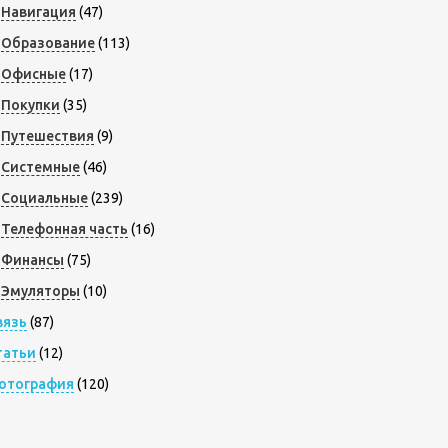
Навигация
(47)
Образование
(113)
Офисные
(17)
Покупки
(35)
Путешествия
(9)
Системные
(46)
Социальные
(239)
Телефонная часть
(16)
Финансы
(75)
Эмуляторы
(10)
вязь
(87)
татьи
(12)
отография
(120)