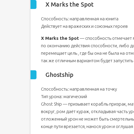
X Marks the Spot
Способность: направленная на юнита
Действует на вражеских и союзных героев
X Marks the Spot
— способность отмечает м
по окончанию действия способности, либо до
перемещает цель , где бы она не была на от
так же отличным вариантом будет запустить 
Ghostship
Способность: направленная на точку
Тип урона: магический
Ghost Ship — призывает корабль призрак, м
вокруг, ром даёт кураж, откладывая часть у
отложенный урон не может быть смертельны
конце пути врезается, нанося урон и оглуша