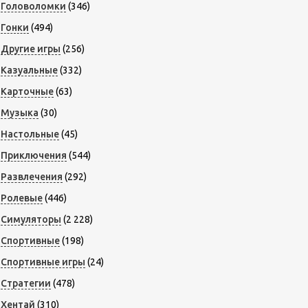
Головоломки
(346)
Гонки
(494)
Другие игры
(256)
Казуальные
(332)
Карточные
(63)
Музыка
(30)
Настольные
(45)
Приключения
(544)
Развлечения
(292)
Ролевые
(446)
Симуляторы
(2 228)
Спортивные
(198)
Спортивные игры
(24)
Стратегии
(478)
Хентай
(310)