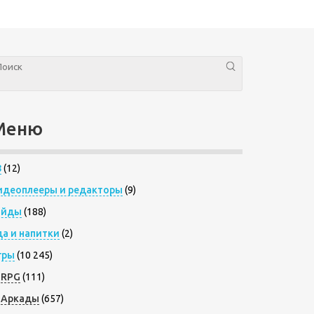
Меню
8
(12)
идеоплееры и редакторы
(9)
айды
(188)
да и напитки
(2)
гры
(10 245)
RPG
(111)
Аркады
(657)