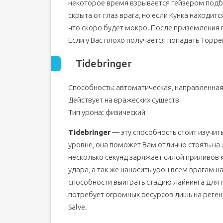
некоторое время взрывается гейзером подбр
скрыта от глаз врага, но если Кунка находи
что скоро будет мокро. После приземления 
Если у Вас плохо получается попадать Торре
Tidebringer
Способность: автоматическая, направленная
Действует на вражеских существ
Тип урона: физический
Tidebringer
— эту способность стоит изучить
уровне, она поможет Вам отлично стоять на 
несколько секунд заряжает силой приливов к
удара, а так же наносить урон всем врагам н
способности выиграть стадию лайнинга для 
потребует огромных ресурсов лишь на реген,
Salve.