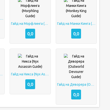
д на Квопу (Queen of Pain Guide)
Гайд на Морфлинга (Morphling Guide)
Гайд на Манки Кинга (Monkey King Guide)
0,0
0,0
р Мага (Ogre Mage Guide)
Гайд на Никса (Nyx Assassin Guide)
0,0
Гайд на Деворера (Outworld Devourer Guide)
0,0