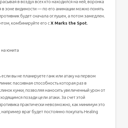
асывая в воздух всех кто находился на ней, воронка
тся в зоне видимости — по его анимации можно понять
противник будет сначала оглушен, а потом замедлен.
нтом, комбинируйте его с
X Marks the Spot
.
 на юнита
 если вы не планируете ганк или атаку на первом
линии: пассивная способность которая раз в
линок кунки, позволяя наносить увеличенный урон от
аходящимся позади цели атаки. За счет этой
противика практически невозможно, как минимум это
 например враг будет постоянно покупать Healing