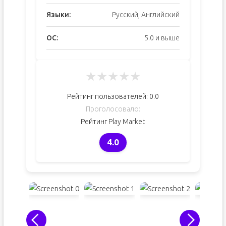
Языки:
Русский, Английский
ОС:
5.0 и выше
★
★
★
★
★
Рейтинг пользователей:
0.0
Проголосовало:
Рейтинг Play Market
4.0