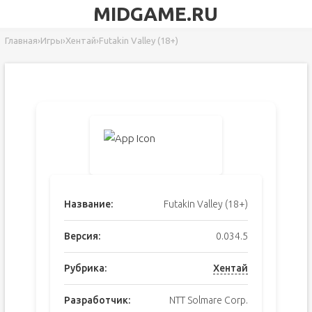
MIDGAME.RU
Главная
›
Игры
›
Хентай
›
Futakin Valley (18+)
Название:
Futakin Valley (18+)
Версия:
0.034.5
Рубрика:
Хентай
Разработчик:
NTT Solmare Corp.