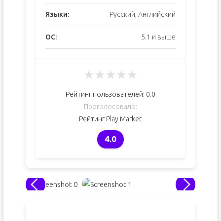
Языки:
Русский, Английский
ОС:
5.1 и выше
★
★
★
★
★
Рейтинг пользователей:
0.0
Проголосовало:
Рейтинг Play Market
4.0