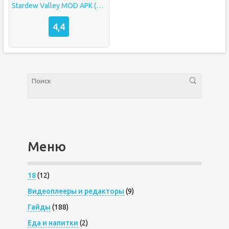
Stardew Valley MOD APK (Неограниченная выносливость, деньги, бесплатный крафт)
4,4
Меню
18
(12)
Видеоплееры и редакторы
(9)
Гайды
(188)
Еда и напитки
(2)