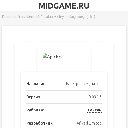
MIDGAME.RU
Главная
›
Игры
›
Хентай
›
Futakin Valley на Андроид (18+)
Название:
LUV - игра-симулятор
Версия:
0.034.5
Рубрика:
Хентай
Разработчик:
Afivad Limited