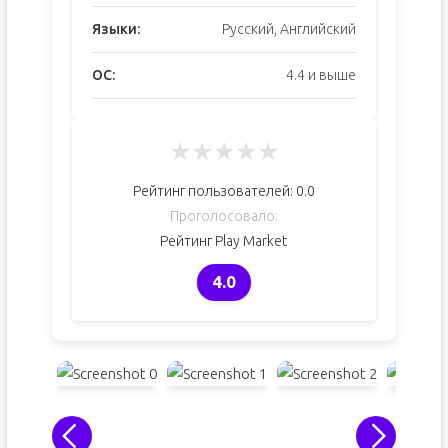
Языки:
Русский, Английский
ОС:
4.4 и выше
★
★
★
★
★
Рейтинг пользователей:
0.0
Проголосовало:
Рейтинг Play Market
4.0