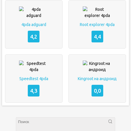
4pda adguard
Root explorer 4pda
4,2
4,4
Speedtest 4pda
Kingroot на андроид
4,3
0,0