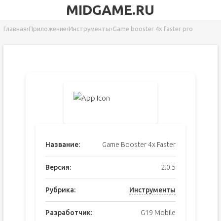
MIDGAME.RU
Главная
›
Приложение
›
Инструменты
›
Game booster 4x faster pro
Название:
Game Booster 4x Faster
Версия:
2.0.5
Рубрика:
Инструменты
Разработчик:
G19 Mobile