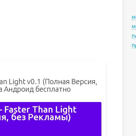
М
М
П
П
an Light v0.1 (Полная Версия,
а Андроид бесплатно
 Faster Than Light
я, без Рекламы)