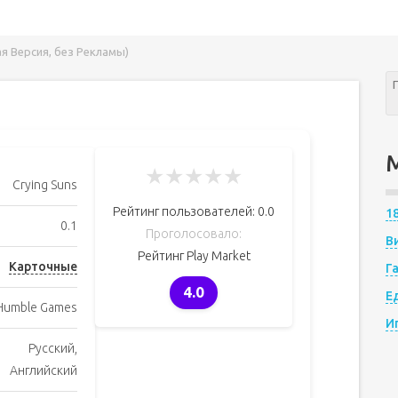
ая Версия, без Рекламы)
★
★
★
★
★
Crying Suns
Рейтинг пользователей:
0.0
1
0.1
Проголосовало:
В
Рейтинг Play Market
Карточные
Г
4.0
Е
Humble Games
И
Русский,
Английский