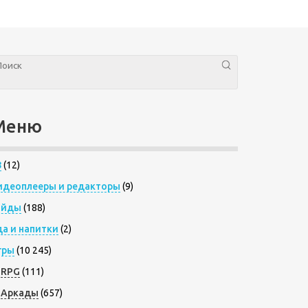
Меню
8
(12)
идеоплееры и редакторы
(9)
айды
(188)
да и напитки
(2)
гры
(10 245)
RPG
(111)
Аркады
(657)