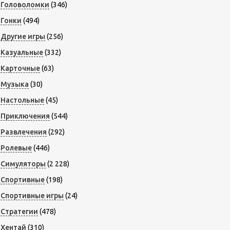
Головоломки
(346)
Гонки
(494)
Другие игры
(256)
Казуальные
(332)
Карточные
(63)
Музыка
(30)
Настольные
(45)
Приключения
(544)
Развлечения
(292)
Ролевые
(446)
Симуляторы
(2 228)
Спортивные
(198)
Спортивные игры
(24)
Стратегии
(478)
Хентай
(310)