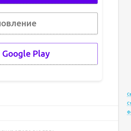
новление
 Google Play
С
С
Ф