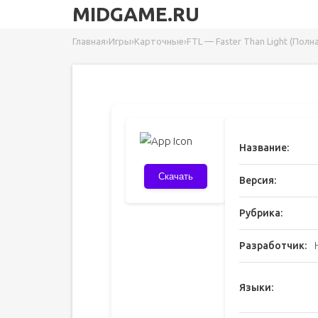
MIDGAME.RU
Главная
›
Игры
›
Карточные
›
FTL — Faster Than Light (Полн
Название:
Скачать
Версия:
Рубрика:
Разработчик:
Языки: