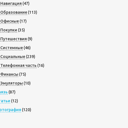
Навигация
(47)
Образование
(113)
Офисные
(17)
Покупки
(35)
Путешествия
(9)
Системные
(46)
Социальные
(239)
Телефонная часть
(16)
Финансы
(75)
Эмуляторы
(10)
вязь
(87)
татьи
(12)
отография
(120)