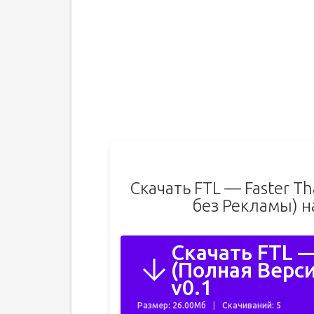
Скачать FTL — Faster Th
без Рекламы) н
Скачать FTL —
(Полная Верси
v0.1
Размер: 26.00Мб
Скачиваний: 5