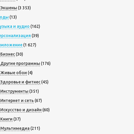
Экшены
(3 353)
оды
(13)
узыка и аудио
(162)
ерсонализация
(39)
риложение
(1 627)
Бизнес
(30)
Другие программы
(176)
Живые обои
(4)
Здоровье и фитнес
(45)
Инструменты
(351)
Интернет и сеть
(67)
Искусство и дизайн
(60)
Книги
(37)
Мультимедиа
(211)