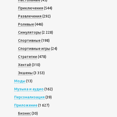
Приключения
(544)
Развлечения
(292)
Ролевые
(446)
Симуляторы
(2 228)
Спортивные
(198)
Спортивные игры
(24)
Стратегии
(478)
Хентай
(310)
Экшены
(3 353)
Моды
(13)
Музыка и аудио
(162)
Персонализация
(39)
Приложение
(1 627)
Бизнес
(30)