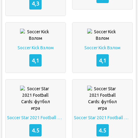
4,3
Soccer Kick Взлом
Soccer Kick Взлом
4,1
4,1
Soccer Star 2021 Football Cards: футбол игра
Soccer Star 2021 Football Cards: футбол игра
4.5
4.5