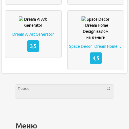
Dream AI Art Generator
3,5
Space Decor : Dream Home Design взлом на деньги
4,5
Меню