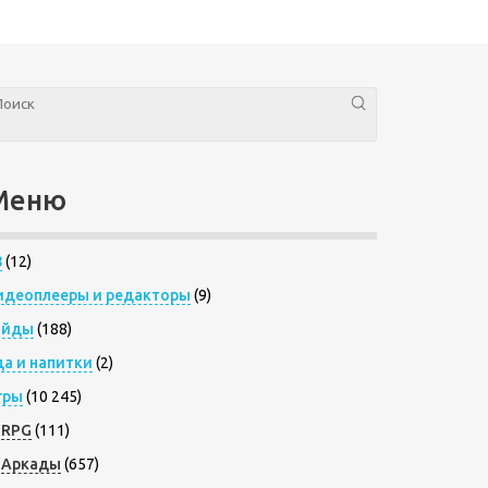
Меню
8
(12)
идеоплееры и редакторы
(9)
айды
(188)
да и напитки
(2)
гры
(10 245)
RPG
(111)
Аркады
(657)