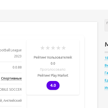
★
★
★
★
★
ootball League
2023
Рейтинг пользователей:
1
0.0
В
0.0.88
Проголосовало:
Г
Рейтинг Play Market
Спортивные
Е
4.0
И
OBILE SOCCER
й, Английский