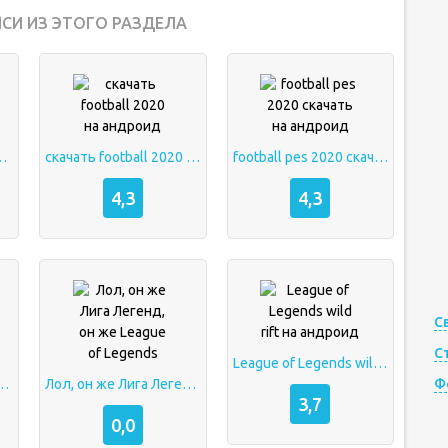
СИ ИЗ ЭТОГО РАЗДЕЛА
e много денег
скачать football 2020 на андроид
football pes 2020 скачать на андроид
4,3
4,3
С
С
League of Legends wild rift на андроид
Football Cards: футбол игра
Лол, он же Лига Легенд, он же League of Legends
Ф
3,7
0,0