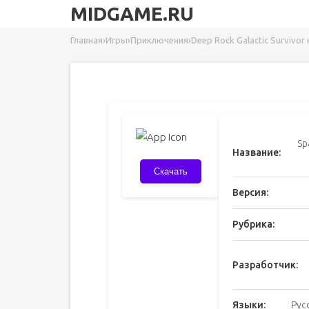
MIDGAME.RU
Главная
›
Игры
›
Приключения
›
Deep Rock Galactic Survivo
Sp
Название:
Скачать
Версия:
Рубрика:
Разработчик:
Языки:
Рус