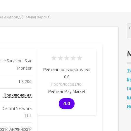
r на Андроид (Полная Версия)
★
★
★
★
★
ace Survivor - Star
Pioneer
Рейтинг пользователей:
1
0.0
В
1.8.206
Проголосовало:
Г
Рейтинг Play Market
Приключения
Е
4.0
И
Gemini Network
Ltd.
ский, Английский