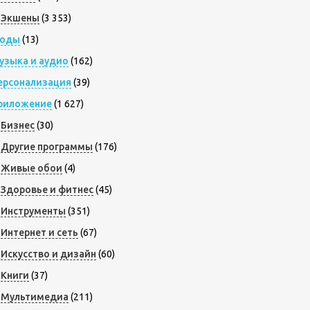
Экшены
(3 353)
оды
(13)
узыка и аудио
(162)
ерсонализация
(39)
риложение
(1 627)
Бизнес
(30)
Другие программы
(176)
Живые обои
(4)
Здоровье и фитнес
(45)
Инструменты
(351)
Интернет и сеть
(67)
Искусство и дизайн
(60)
Книги
(37)
Мультимедиа
(211)