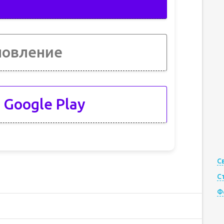
новление
 Google Play
С
С
Ф