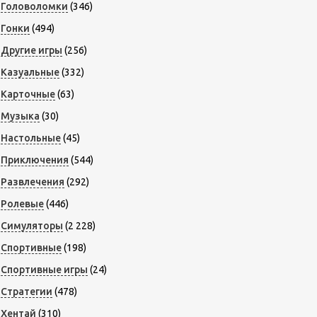
Головоломки
(346)
Гонки
(494)
Другие игры
(256)
Казуальные
(332)
Карточные
(63)
Музыка
(30)
Настольные
(45)
Приключения
(544)
Развлечения
(292)
Ролевые
(446)
Симуляторы
(2 228)
Спортивные
(198)
Спортивные игры
(24)
Стратегии
(478)
Хентай
(310)