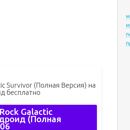
М
М
П
П
ic Survivor (Полная Версия) на
д бесплатно
Rock Galactic
ндроид (Полная
206