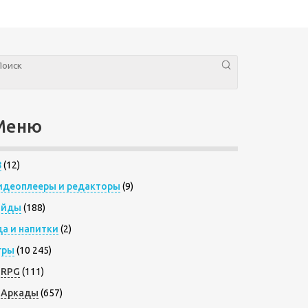
Меню
8
(12)
идеоплееры и редакторы
(9)
айды
(188)
да и напитки
(2)
гры
(10 245)
RPG
(111)
Аркады
(657)