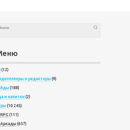
Меню
8
(12)
идеоплееры и редакторы
(9)
айды
(188)
да и напитки
(2)
гры
(10 245)
RPG
(111)
Аркады
(657)