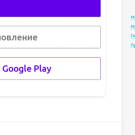
М
М
новление
П
П
 Google Play