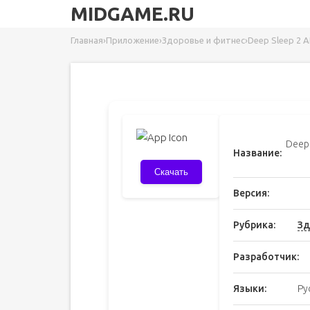
MIDGAME.RU
Главная
›
Приложение
›
Здоровье и фитнес
›
Deep Sleep 2 
Deep 
Название:
Скачать
Версия:
Рубрика:
Зд
Разработчик:
Языки:
Ру