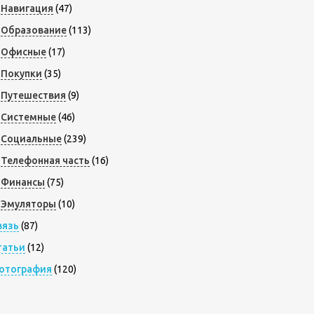
Навигация
(47)
Образование
(113)
Офисные
(17)
Покупки
(35)
Путешествия
(9)
Системные
(46)
Социальные
(239)
Телефонная часть
(16)
Финансы
(75)
Эмуляторы
(10)
вязь
(87)
татьи
(12)
отография
(120)