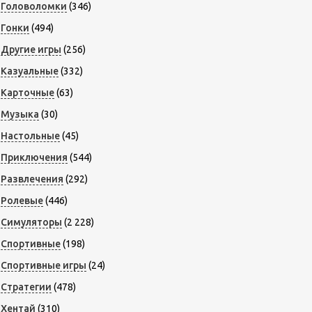
Головоломки
(346)
Гонки
(494)
Другие игры
(256)
Казуальные
(332)
Карточные
(63)
Музыка
(30)
Настольные
(45)
Приключения
(544)
Развлечения
(292)
Ролевые
(446)
Симуляторы
(2 228)
Спортивные
(198)
Спортивные игры
(24)
Стратегии
(478)
Хентай
(310)