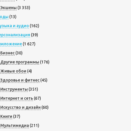
Экшены
(3 353)
оды
(13)
узыка и аудио
(162)
ерсонализация
(39)
риложение
(1 627)
Бизнес
(30)
Другие программы
(176)
Живые обои
(4)
Здоровье и фитнес
(45)
Инструменты
(351)
Интернет и сеть
(67)
Искусство и дизайн
(60)
Книги
(37)
Мультимедиа
(211)