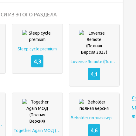
СИ ИЗ ЭТОГО РАЗДЕЛА
m
Sleep cycle premium
4,3
Lovense Remote (Полная Версия 2023)
4,1
С
С
Ф
Beholder полная версия
олная Версия)
4,6
Together Again МОД (Полная Версия)