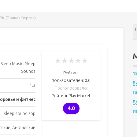
APK (Полная Версия)
★
★
★
★
★
Sleep Music: Sleep
Sounds
Рейтинг
1
пользователей:
0.0
В
1.3
Проголосовало:
Г
Рейтинг Play Market
оровье и фитнес
Е
4.0
И
sleep sound app
сский, Английский