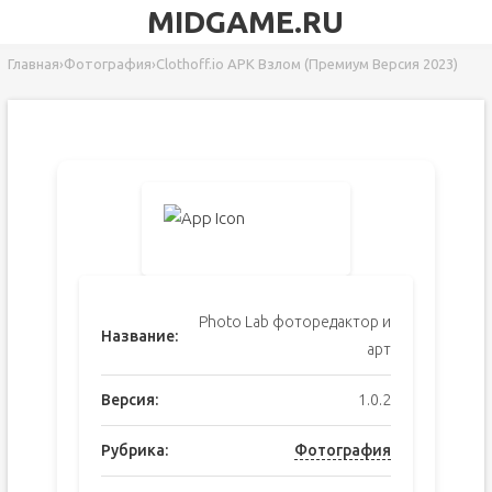
MIDGAME.RU
Главная
›
Фотография
›
Clothoff.io APK Взлом (Премиум Версия 2023)
Photo Lab фоторедактор и
Название:
арт
Версия:
1.0.2
Рубрика:
Фотография