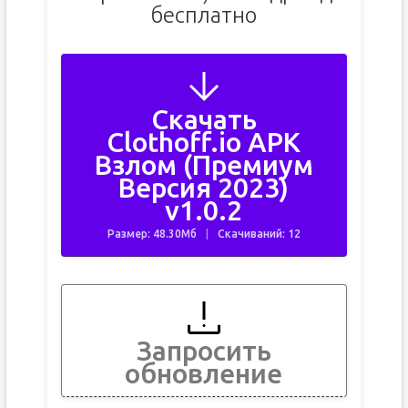
бесплатно
Скачать
Clothoff.io APK
Взлом (Премиум
Версия 2023)
v1.0.2
Размер: 48.30Мб
Скачиваний: 12
Запросить
обновление