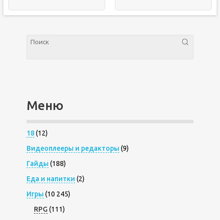
Меню
18
(12)
Видеоплееры и редакторы
(9)
Гайды
(188)
Еда и напитки
(2)
Игры
(10 245)
RPG
(111)