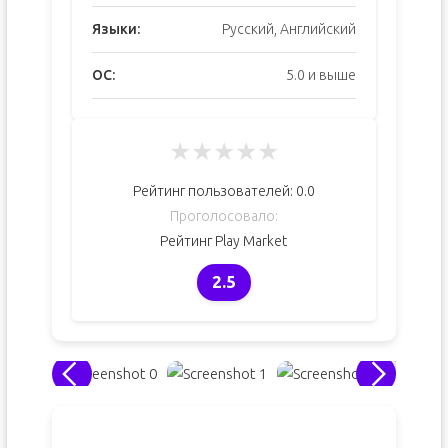
Языки:
Русский, Английский
ОС:
5.0 и выше
★
★
★
★
★
Рейтинг пользователей:
0.0
Проголосовало:
Рейтинг Play Market
2.5