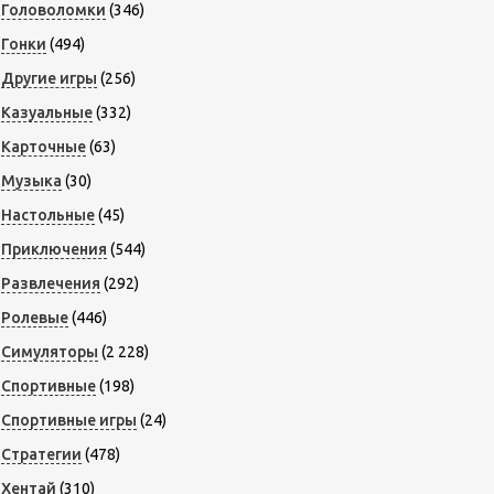
Головоломки
(346)
Гонки
(494)
Другие игры
(256)
Казуальные
(332)
Карточные
(63)
Музыка
(30)
Настольные
(45)
Приключения
(544)
Развлечения
(292)
Ролевые
(446)
Симуляторы
(2 228)
Спортивные
(198)
Спортивные игры
(24)
Стратегии
(478)
Хентай
(310)