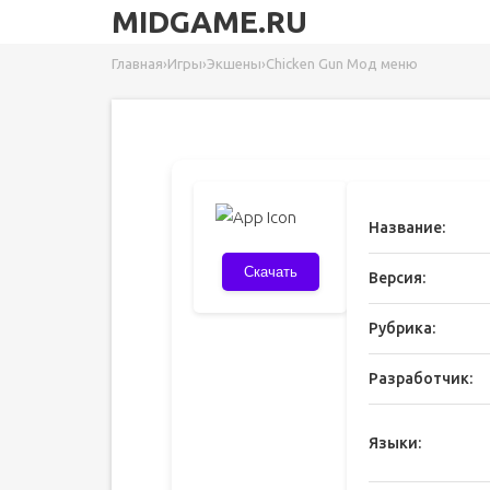
MIDGAME.RU
Главная
›
Игры
›
Экшены
›
Chicken Gun Мод меню
Название:
Скачать
Версия:
Рубрика:
Разработчик:
Языки: