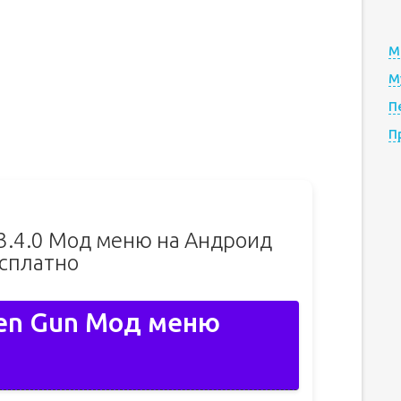
М
М
П
П
v3.4.0 Мод меню на Андроид
сплатно
ken Gun Мод меню