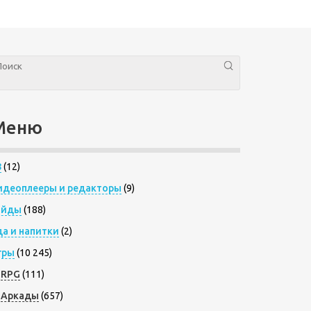
Меню
8
(12)
идеоплееры и редакторы
(9)
айды
(188)
да и напитки
(2)
гры
(10 245)
RPG
(111)
Аркады
(657)