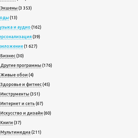
Экшены
(3 353)
оды
(13)
узыка и аудио
(162)
ерсонализация
(39)
риложение
(1 627)
Бизнес
(30)
Другие программы
(176)
Живые обои
(4)
Здоровье и фитнес
(45)
Инструменты
(351)
Интернет и сеть
(67)
Искусство и дизайн
(60)
Книги
(37)
Мультимедиа
(211)