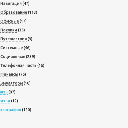
Навигация
(47)
Образование
(113)
Офисные
(17)
Покупки
(35)
Путешествия
(9)
Системные
(46)
Социальные
(239)
Телефонная часть
(16)
Финансы
(75)
Эмуляторы
(10)
вязь
(87)
татьи
(12)
отография
(120)