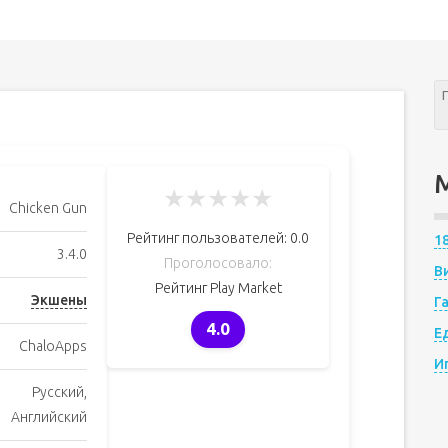
★
★
★
★
★
Chicken Gun
Рейтинг пользователей:
0.0
1
3.4.0
Проголосовало:
В
Рейтинг Play Market
Экшены
Г
4.0
Е
ChaloApps
И
Русский,
Английский