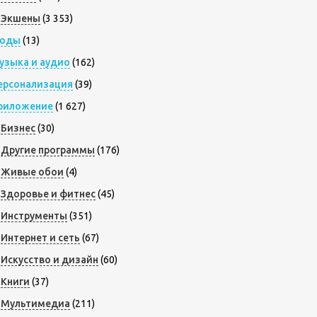
Экшены
(3 353)
оды
(13)
узыка и аудио
(162)
ерсонализация
(39)
риложение
(1 627)
Бизнес
(30)
Другие программы
(176)
Живые обои
(4)
Здоровье и фитнес
(45)
Инструменты
(351)
Интернет и сеть
(67)
Искусство и дизайн
(60)
Книги
(37)
Мультимедиа
(211)