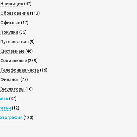
Навигация
(47)
Образование
(113)
Офисные
(17)
Покупки
(35)
Путешествия
(9)
Системные
(46)
Социальные
(239)
Телефонная часть
(16)
Финансы
(75)
Эмуляторы
(10)
вязь
(87)
татьи
(12)
отография
(120)