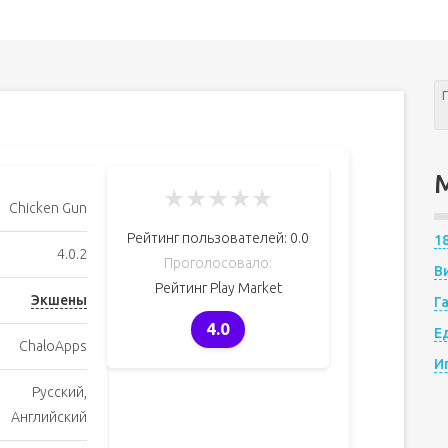
★
★
★
★
★
Chicken Gun
Рейтинг пользователей:
0.0
1
4.0.2
Проголосовало:
В
Рейтинг Play Market
Экшены
Г
4.0
Е
ChaloApps
И
Русский,
Английский