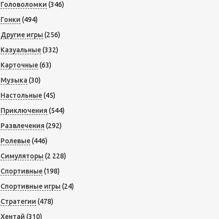
Головоломки
(346)
Гонки
(494)
Другие игры
(256)
Казуальные
(332)
Карточные
(63)
Музыка
(30)
Настольные
(45)
Приключения
(544)
Развлечения
(292)
Ролевые
(446)
Симуляторы
(2 228)
Спортивные
(198)
Спортивные игры
(24)
Стратегии
(478)
Хентай
(310)