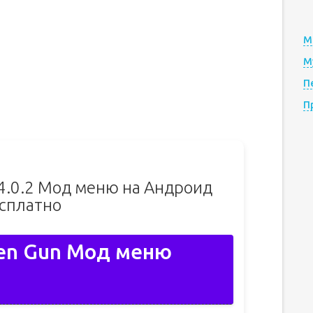
М
М
П
П
v4.0.2 Мод меню на Андроид
сплатно
ken Gun Мод меню