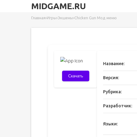
MIDGAME.RU
Главная
›
Игры
›
Экшены
›
Chicken Gun Мод меню
Название:
Скачать
Версия:
Рубрика:
Разработчик:
Языки: