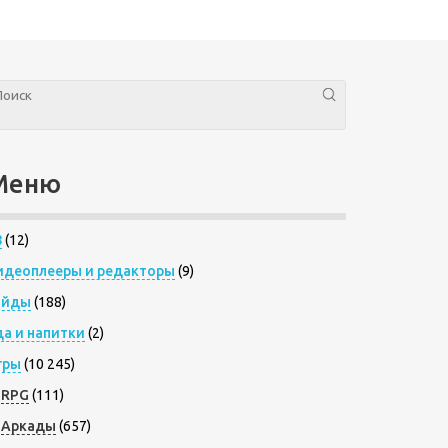
Меню
8
(12)
идеоплееры и редакторы
(9)
айды
(188)
да и напитки
(2)
гры
(10 245)
RPG
(111)
Аркады
(657)