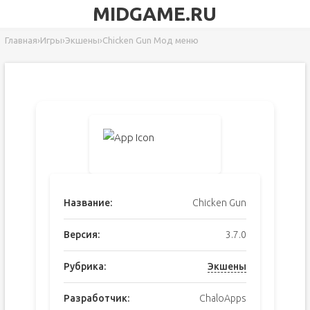
MIDGAME.RU
Главная
›
Игры
›
Экшены
›
Chicken Gun Мод меню
Название:
Chicken Gun
Версия:
3.7.0
Рубрика:
Экшены
Разработчик:
ChaloApps