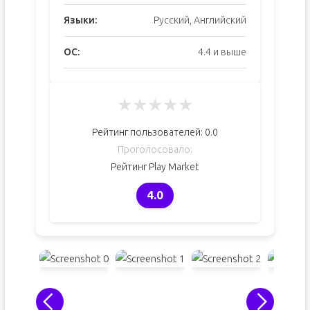
Языки:
Русский, Английский
ОС:
4.4 и выше
★
★
★
★
★
Рейтинг пользователей:
0.0
Проголосовало:
Рейтинг Play Market
4.0