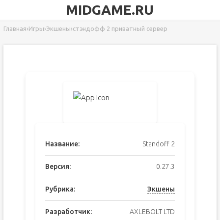
MIDGAME.RU
Главная
›
Игры
›
Экшены
›
стэндофф 2 приватный сервер
Название:
Standoff 2
Версия:
0.27.3
Рубрика:
Экшены
Разработчик:
AXLEBOLT LTD