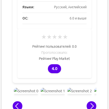
Языки:
Русский, Английский
ОС:
6.0 и выше
★
★
★
★
★
Рейтинг пользователей:
0.0
Проголосовало:
Рейтинг Play Market
4.0