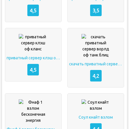
4,5
3,5
приватный сервер клэш оф кланс
скачать приватный сервер ворлд оф танк блиц
4,5
4,2
Соул кнайт взлом
4,4