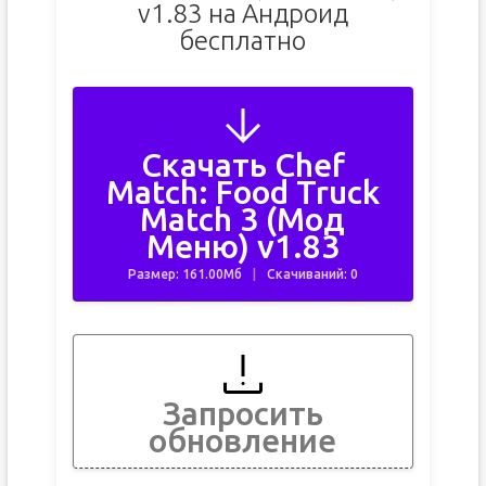
v1.83 на Андроид
бесплатно
Скачать Chef
Match: Food Truck
Match 3 (Мод
Меню) v1.83
Размер: 161.00Мб
Скачиваний: 0
Запросить
обновление