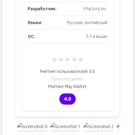
Разработчик:
Y Factory Inc.
Языки:
Русский, Английский
ОС:
5.1 и выше
★
★
★
★
★
Рейтинг пользователей:
0.0
Проголосовало:
Рейтинг Play Market
4.0