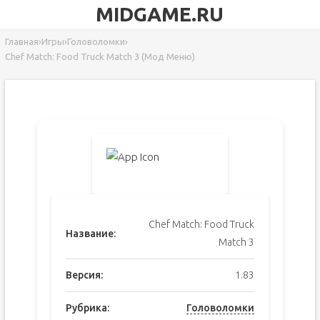
MIDGAME.RU
Главная
›
Игры
›
Головоломки
›
Chef Match: Food Truck Match 3 (Мод Меню)
Chef Match: Food Truck
Название:
Match 3
Версия:
1.83
Рубрика:
Головоломки