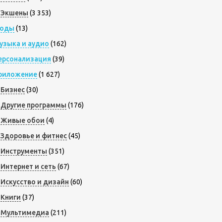
Экшены
(3 353)
оды
(13)
узыка и аудио
(162)
ерсонализация
(39)
риложение
(1 627)
Бизнес
(30)
Другие программы
(176)
Живые обои
(4)
Здоровье и фитнес
(45)
Инструменты
(351)
Интернет и сеть
(67)
Искусство и дизайн
(60)
Книги
(37)
Мультимедиа
(211)