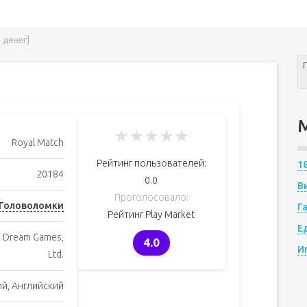
 денег]
★
★
★
★
★
Royal Match
Рейтинг пользователей:
1
20184
0.0
В
Проголосовало:
Головоломки
Г
Рейтинг Play Market
Е
Dream Games,
4.0
И
Ltd.
ий, Английский