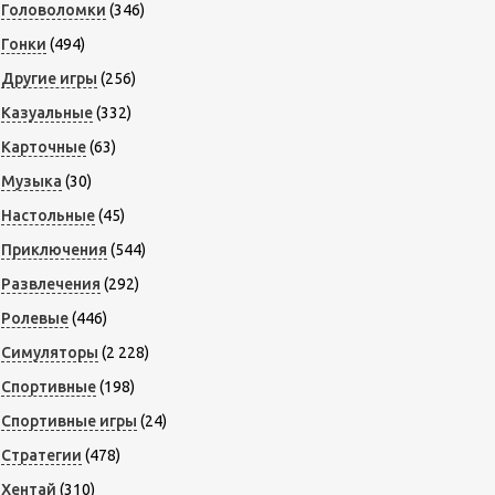
Головоломки
(346)
Гонки
(494)
Другие игры
(256)
Казуальные
(332)
Карточные
(63)
Музыка
(30)
Настольные
(45)
Приключения
(544)
Развлечения
(292)
Ролевые
(446)
Симуляторы
(2 228)
Спортивные
(198)
Спортивные игры
(24)
Стратегии
(478)
Хентай
(310)