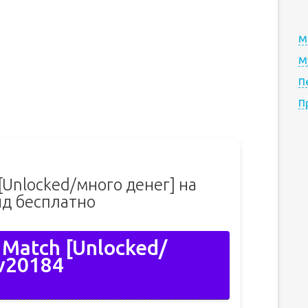
М
М
П
П
 [Unlocked/много денег] на
д бесплатно
 Match [Unlocked/
v20184