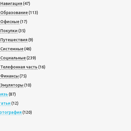
Навигация
(47)
Образование
(113)
Офисные
(17)
Покупки
(35)
Путешествия
(9)
Системные
(46)
Социальные
(239)
Телефонная часть
(16)
Финансы
(75)
Эмуляторы
(10)
вязь
(87)
татьи
(12)
отография
(120)