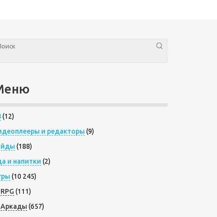
Меню
8
(12)
идеоплееры и редакторы
(9)
айды
(188)
да и напитки
(2)
гры
(10 245)
RPG
(111)
Аркады
(657)