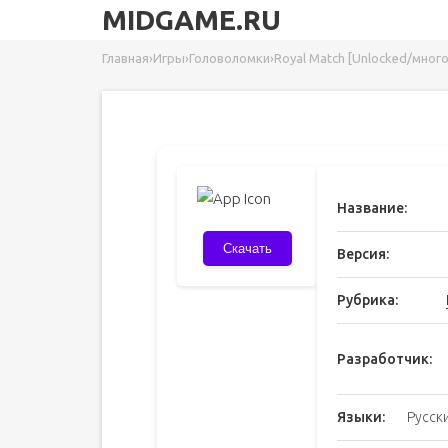
MIDGAME.RU
Главная
›
Игры
›
Головоломки
›
Royal Match [Unlocked/много
Название:
Скачать
Версия:
Рубрика:
Разработчик:
Языки:
Русск