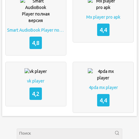
Mx player pro apk
4,4
Smart AudioBook Player полная версия
4,8
vk player
4pda mx player
4,2
4,4