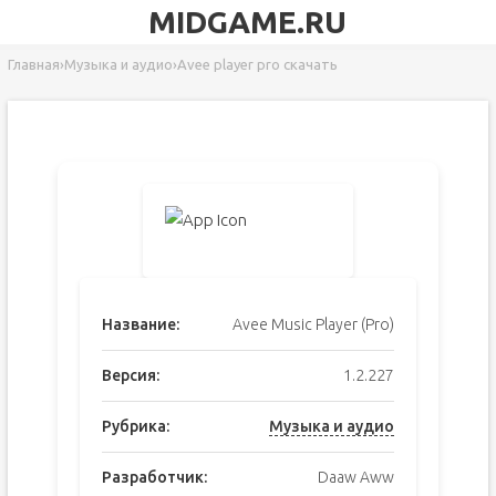
MIDGAME.RU
Главная
›
Музыка и аудио
›
Avee player pro скачать
Название:
Avee Music Player (Pro)
Версия:
1.2.227
Рубрика:
Музыка и аудио
Разработчик:
Daaw Aww