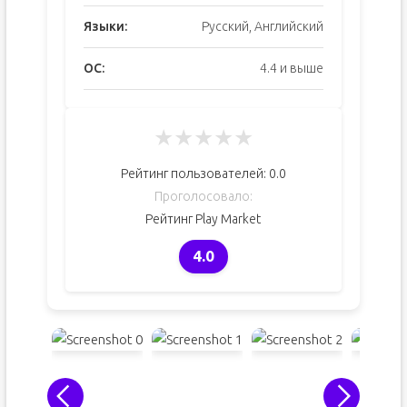
Языки:
Русский, Английский
ОС:
4.4 и выше
★
★
★
★
★
Рейтинг пользователей:
0.0
Проголосовало:
Рейтинг Play Market
4.0