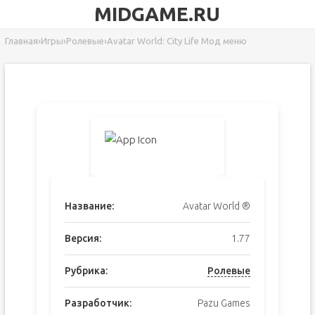
MIDGAME.RU
Главная
›
Игры
›
Ролевые
›
Avatar World: City Life Мод меню
Название:
Avatar World ®
Версия:
1.77
Рубрика:
Ролевые
Разработчик:
Pazu Games