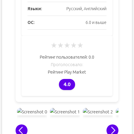
Языки:
Русский, Английский
ОС:
6.0 и выше
★
★
★
★
★
Рейтинг пользователей:
0.0
Проголосовало:
Рейтинг Play Market
4.0