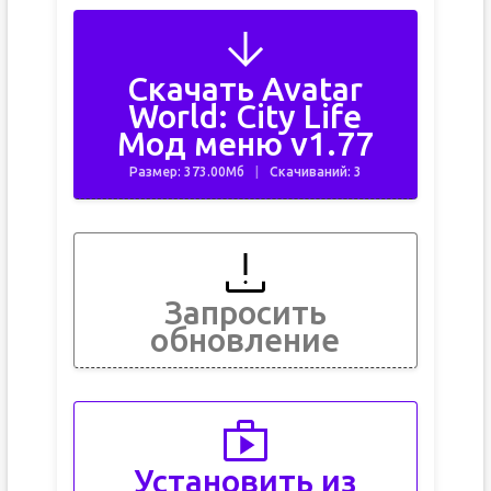
Скачать Avatar
World: City Life
Мод меню v1.77
Размер: 373.00Мб
Скачиваний: 3
Запросить
обновление
Установить из