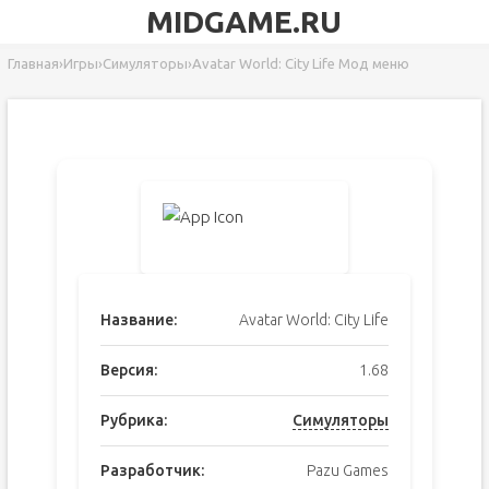
MIDGAME.RU
Главная
›
Игры
›
Симуляторы
›
Avatar World: City Life Мод меню
Название:
Avatar World: City Life
Версия:
1.68
Рубрика:
Симуляторы
Разработчик:
Pazu Games