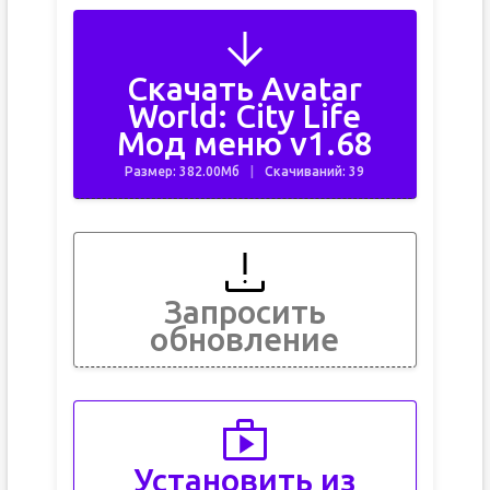
Скачать Avatar
World: City Life
Мод меню v1.68
Размер: 382.00Мб
Скачиваний: 39
Запросить
обновление
Установить из