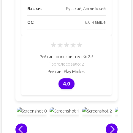
Языки:
Русский, Английский
ОС:
6.0 и выше
★
★
★
★
★
Рейтинг пользователей:
2.5
Проголосовало:
2
Рейтинг Play Market
4.0