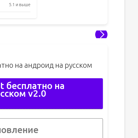
5.1 и выше
латно на андроид на русском
et бесплатно на
сском v2.0
новление