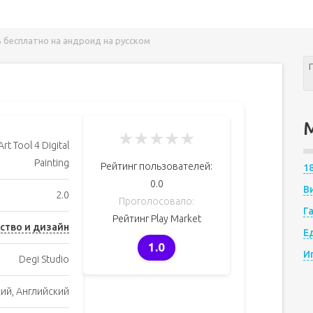
ть бесплатно на андроид на русском
★
★
★
★
★
Art Tool 4 Digital
Painting
Рейтинг пользователей:
1
0.0
В
2.0
Проголосовало:
Г
Рейтинг Play Market
ство и дизайн
Е
1.0
И
Degi Studio
кий, Английский