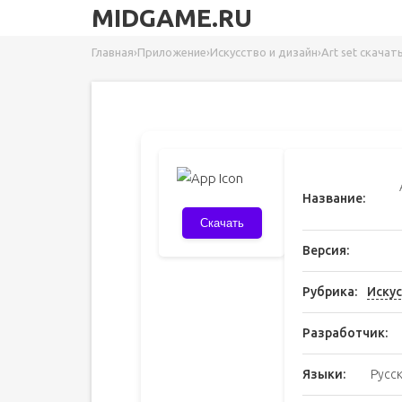
MIDGAME.RU
Главная
›
Приложение
›
Искусство и дизайн
›
Art set скача
Название:
Скачать
Версия:
Рубрика:
Искус
Разработчик:
Языки:
Русс