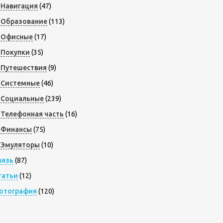
Навигация
(47)
Образование
(113)
Офисные
(17)
Покупки
(35)
Путешествия
(9)
Системные
(46)
Социальные
(239)
Телефонная часть
(16)
Финансы
(75)
Эмуляторы
(10)
вязь
(87)
татьи
(12)
отография
(120)