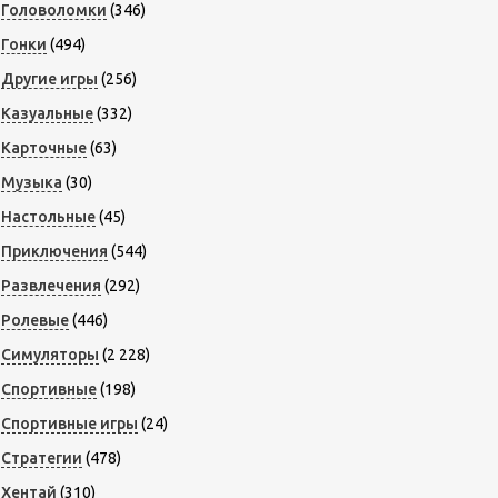
Головоломки
(346)
Гонки
(494)
Другие игры
(256)
Казуальные
(332)
Карточные
(63)
Музыка
(30)
Настольные
(45)
Приключения
(544)
Развлечения
(292)
Ролевые
(446)
Симуляторы
(2 228)
Спортивные
(198)
Спортивные игры
(24)
Стратегии
(478)
Хентай
(310)