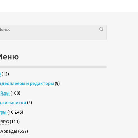
Меню
8
(12)
идеоплееры и редакторы
(9)
айды
(188)
да и напитки
(2)
гры
(10 245)
RPG
(111)
Аркады
(657)