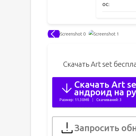
ОС:
Скачать Art set бесп
Скачать Art s
андроид на ру
Размер: 11.30Мб
Скачиваний: 3
Запросить об