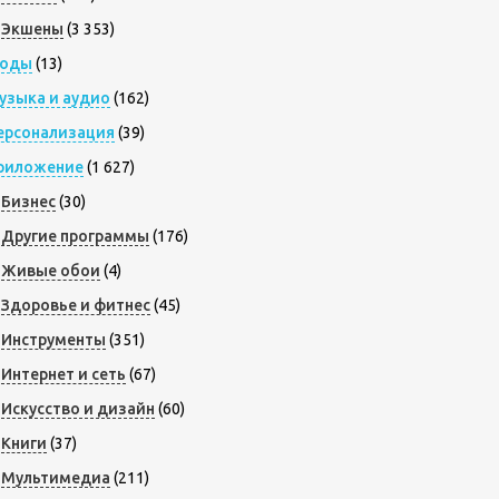
Экшены
(3 353)
оды
(13)
узыка и аудио
(162)
ерсонализация
(39)
риложение
(1 627)
Бизнес
(30)
Другие программы
(176)
Живые обои
(4)
Здоровье и фитнес
(45)
Инструменты
(351)
Интернет и сеть
(67)
Искусство и дизайн
(60)
Книги
(37)
Мультимедиа
(211)