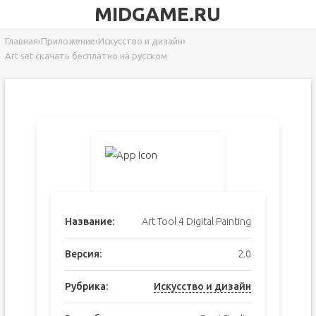
MIDGAME.RU
Главная
›
Приложение
›
Искусство и дизайн
›
Art set скачать бесплатно на русском
Название:
Art Tool 4 Digital Painting
Версия:
2.0
Рубрика:
Искусство и дизайн