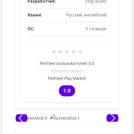
Разработчик:
Degi Studio
Языки:
Русский, Английский
ОС:
5.1 и выше
★
★
★
★
★
Рейтинг пользователей:
0.0
Проголосовало:
Рейтинг Play Market
1.0