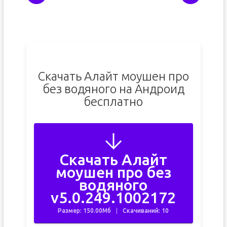
Скачать Алайт моушен про
без водяного на Андроид
бесплатно
Скачать Алайт
моушен про без
водяного
v5.0.249.1002172
Размер: 150.00Мб
Скачиваний: 10