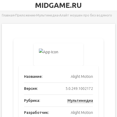
MIDGAME.RU
Главная
›
Приложение
›
Мультимедиа
›
Алайт моушен про без водяного
Название:
Alight Motion
Версия:
5.0.249.1002172
Рубрика:
Мультимедиа
Разработчик:
Alight Motion