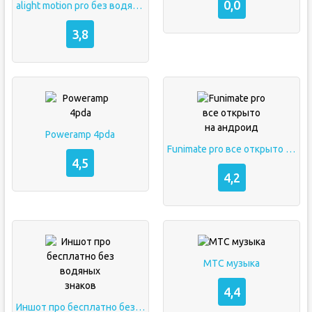
0,0
alight motion pro без водяного бесплатно
3,8
Poweramp 4pda
Funimate pro все открыто на андроид
4,5
4,2
МТС музыка
4,4
Иншот про бесплатно без водяных знаков