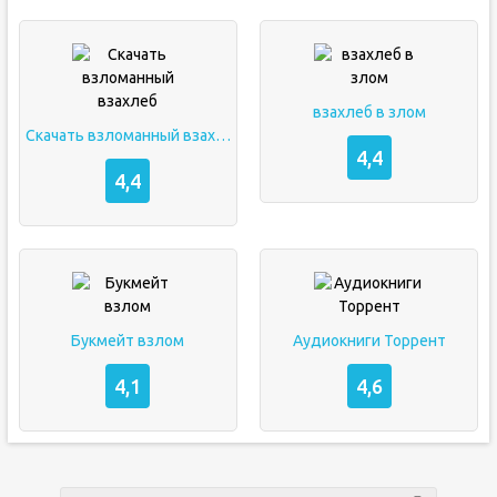
взахлеб в злом
Скачать взломанный взахлеб
4,4
4,4
Букмейт взлом
Аудиокниги Торрент
4,1
4,6