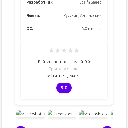
Разработчик:
Huzaifa Saeed
Языки:
Русский, Английский
ОС:
5.0 и выше
★
★
★
★
★
Рейтинг пользователей:
0.0
Проголосовало:
Рейтинг Play Market
3.0