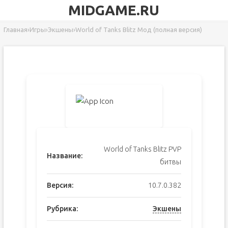
MIDGAME.RU
Главная
›
Игры
›
Экшены
›
World of Tanks Blitz Мод (полная версия)
World of Tanks Blitz PVP
Название:
битвы
Версия:
10.7.0.382
Рубрика:
Экшены