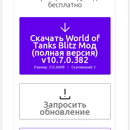
бесплатно
Скачать World of
Tanks Blitz Мод
(полная версия)
v10.7.0.382
Размер: 212.00Мб
Скачиваний: 3
Запросить
обновление