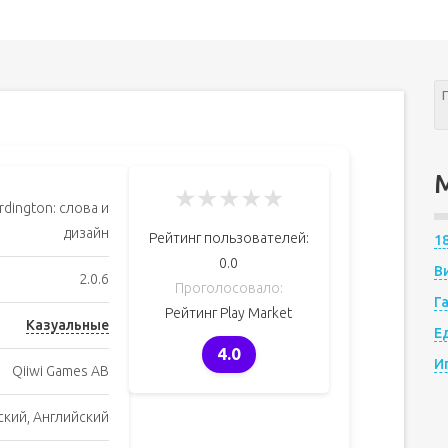
★
★
★
★
★
dington: слова и
дизайн
Рейтинг пользователей:
1
0.0
В
2.0.6
Проголосовало:
Г
Рейтинг Play Market
Казуальные
Е
4.0
И
Qiiwi Games AB
ский, Английский