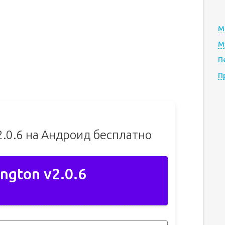
М
М
П
П
2.0.6 на Андроид бесплатно
ngton v2.0.6