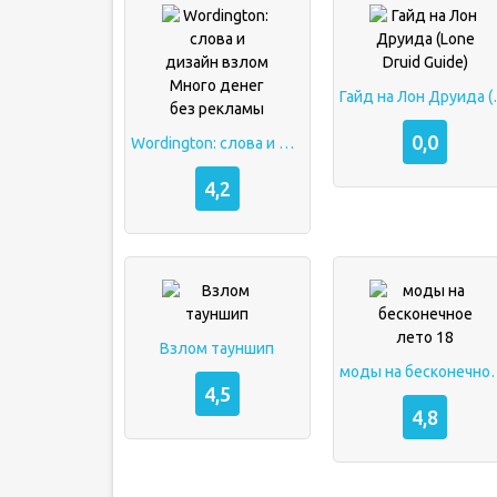
Гайд на Лон
0,0
Wordington: слова и дизайн взлом Много денег без рекламы
4,2
Взлом тауншип
моды на беск
4,5
4,8