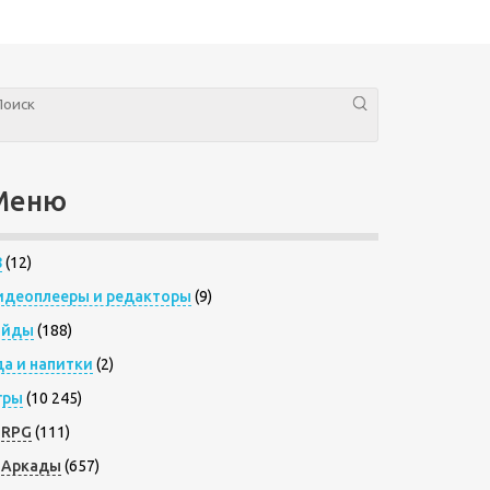
Меню
8
(12)
идеоплееры и редакторы
(9)
айды
(188)
да и напитки
(2)
гры
(10 245)
RPG
(111)
Аркады
(657)