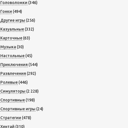
Головоломки
(346)
Гонки
(494)
Другие игры
(256)
Казуальные
(332)
Карточные
(63)
Музыка
(30)
Настольные
(45)
Приключения
(544)
Развлечения
(292)
Ролевые
(446)
Симуляторы
(2 228)
Спортивные
(198)
Спортивные игры
(24)
Стратегии
(478)
Хентай
(310)