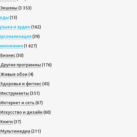
Экшены
(3 353)
оды
(13)
узыка и аудио
(162)
ерсонализация
(39)
риложение
(1 627)
Бизнес
(30)
Другие программы
(176)
Живые обои
(4)
Здоровье и фитнес
(45)
Инструменты
(351)
Интернет и сеть
(67)
Искусство и дизайн
(60)
Книги
(37)
Мультимедиа
(211)