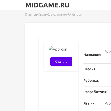
MIDGAME.RU
Главная
›
Игры
›
Казуальные
›
Wordington
Wor
Название:
Скачать
Версия:
Рубрика:
Разработчик:
Языки:
Рус