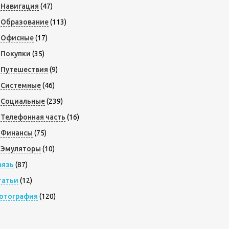
Навигация
(47)
Образование
(113)
Офисные
(17)
Покупки
(35)
Путешествия
(9)
Системные
(46)
Социальные
(239)
Телефонная часть
(16)
Финансы
(75)
Эмуляторы
(10)
вязь
(87)
татьи
(12)
отография
(120)