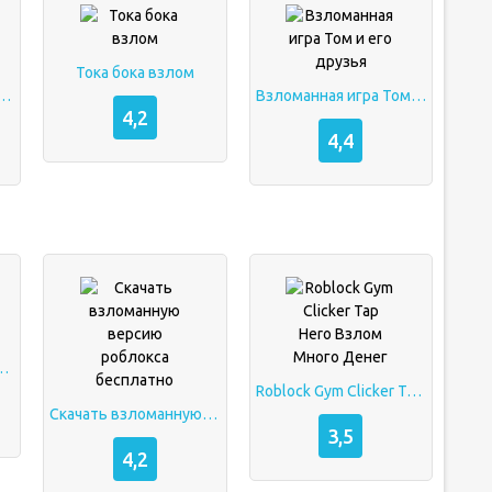
Тока бока взлом
 Друида (Lone Druid Guide)
Взломанная игра Том и его друзья
4,2
4,4
онечное лето 18
Roblock Gym Clicker Tap Hero Взлом Много Денег
Скачать взломанную версию роблокса бесплатно
3,5
4,2