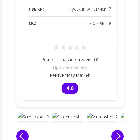
Языки:
Русский, Английский
ОС:
7.0 и выше
★
★
★
★
★
Рейтинг пользователей:
0.0
Проголосовало:
Рейтинг Play Market
4.0