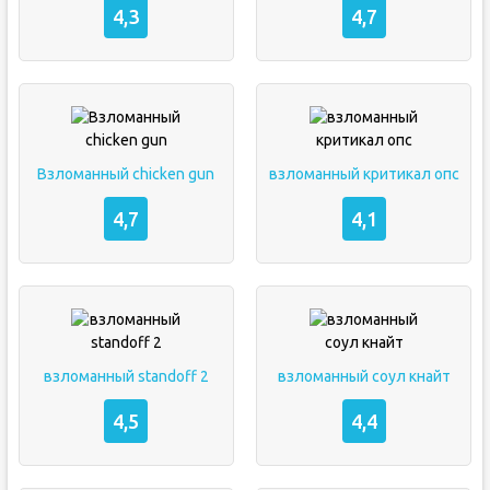
4,3
4,7
Взломанный chicken gun
взломанный критикал опс
4,7
4,1
взломанный standoff 2
взломанный соул кнайт
4,5
4,4