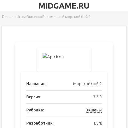
MIDGAME.RU
Главная
›
Игры
›
Экшены
›
Взломанный морской бой 2
Название:
Морской бой 2
Версия:
3.3.0
Рубрика:
Экшены
Разработчик:
Byril