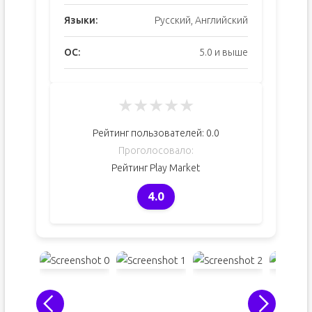
Языки:
Русский, Английский
ОС:
5.0 и выше
★
★
★
★
★
Рейтинг пользователей:
0.0
Проголосовало:
Рейтинг Play Market
4.0