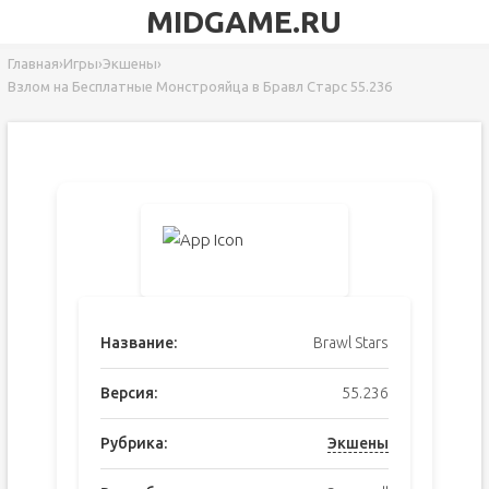
MIDGAME.RU
Главная
›
Игры
›
Экшены
›
Взлом на Бесплатные Монстрояйца в Бравл Старс 55.236
Название:
Brawl Stars
Версия:
55.236
Рубрика:
Экшены