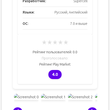
Разработчик:
Supercell
Языки:
Русский, Английский
ОС:
7.0 и выше
★
★
★
★
★
Рейтинг пользователей:
0.0
Проголосовало:
Рейтинг Play Market
4.0