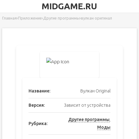
MIDGAME.RU
Главная
›
Приложение
›
Другие программы
›
вулкан оригинал
Название:
Вулкан Original
Версия:
Зависит от устройства
Другие программы
,
Рубрика:
Моды