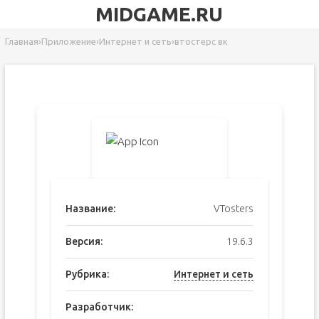
MIDGAME.RU
Главная
›
Приложение
›
Интернет и сеть
›
втостерс вк
Название:
VTosters
Версия:
19.6.3
Рубрика:
Интернет и сеть
Разработчик: